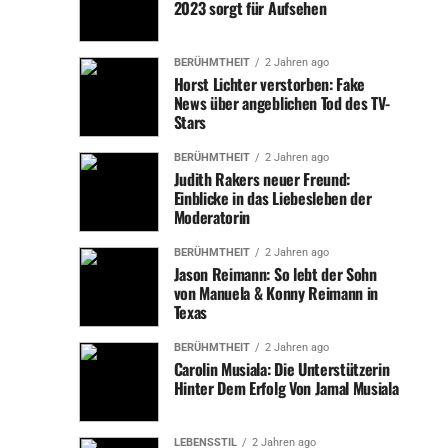
2023 sorgt für Aufsehen
auf dem Balkon, zu Hause oder sogar draußen. Diese
Flexibilität macht es zu einem idealen Begleiter für
verschiedene Anwendungsszenarien, von zuhause bis
BERÜHMTHEIT
2 Jahren ago
Horst Lichter verstorben: Fake
hin zu Outdoor-Abenteuern.
News über angeblichen Tod des TV-
Stars
– Langlebige Batterien: Ausgestattet mit LiFePO4-
Batterien, die bis zu 6.000 Zyklen halten, bietet das
BERÜHMTHEIT
2 Jahren ago
Jackery Balkonkraftwerk
eine langfristige und nachhaltige
Judith Rakers neuer Freund:
Einblicke in das Liebesleben der
Energiequelle. Mit einer extrem schnellen
Moderatorin
Notstromversorgung (EPS≤20ms) und der Fähigkeit zur
Selbstheizung von -20°C bis 55°C, ist es robust und für
BERÜHMTHEIT
2 Jahren ago
alle Wetterbedingungen geeignet.
Jason Reimann: So lebt der Sohn
von Manuela & Konny Reimann in
Texas
Fazit
BERÜHMTHEIT
2 Jahren ago
Für diejenigen, die Unabhängigkeit von der öffentlichen
Carolin Musiala: Die Unterstützerin
Stromversorgung suchen oder eine flexible, robuste
Hinter Dem Erfolg Von Jamal Musiala
Energielösung benötigen, bietet das Jackery Navi 2000
Balkonkraftwerk eine hervorragende Investition. Die Off-
LEBENSSTIL
2 Jahren ago