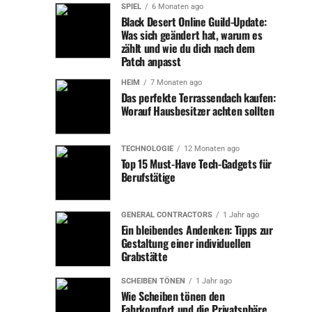
oft eine Vergütung erhält.
SPIEL
6 Monaten ago
Black Desert Online Guild-Update:
Was sich geändert hat, warum es
– Stromsicherheit: Da diese Systeme mit dem Stromnetz
zählt und wie du dich nach dem
verbunden sind, können sie bei unzureichender
Patch anpasst
Sonneneinstrahlung auf Netzstrom zurückgreifen.
HEIM
7 Monaten ago
Das perfekte Terrassendach kaufen:
Off-Grid Solar Balkonanlagen
Worauf Hausbesitzer achten sollten
Off-Grid Systeme sind vollständig autark und nicht mit
dem Stromnetz verbunden. Sie eignen sich besonders für
TECHNOLOGIE
12 Monaten ago
Top 15 Must-Have Tech-Gadgets für
Standorte, die keinen zuverlässigen Zugang zum
Berufstätige
öffentlichen Stromnetz haben, oder für diejenigen, die
eine vollständige Energieunabhängigkeit anstreben. Die
Hauptvorteile sind:
GENERAL CONTRACTORS
1 Jahr ago
Ein bleibendes Andenken: Tipps zur
Gestaltung einer individuellen
– Unabhängigkeit: Sie sind nicht von der
Grabstätte
Stromversorgung abhängig und können daher in
abgelegenen Gebieten oder für mobile Anwendungen
SCHEIBEN TÖNEN
1 Jahr ago
wie beim Camping genutzt werden.
Wie Scheiben tönen den
Fahrkomfort und die Privatsphäre