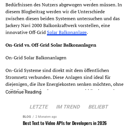
Bedürfnissen des Nutzers abgewogen werden müssen. In
diesem Blogbeitrag werden wir die Unterschiede
zwischen diesen beiden Systemen untersuchen und das
Jackery Navi 2000 Balkonkraftwerk vorstellen, eine
innovative Off-Grid
Solar Balkonanlage
.
On-Grid vs. Off-Grid Solar Balkonanlagen
On-Grid Solar Balkonanlagen
On-Grid Systeme sind direkt mit dem öffentlichen
Stromnetz verbunden. Diese Anlagen sind ideal für
diejenigen, die ihre Energiekosten senken möchten, ohne
vollständig von der Stromversorgung abhängig zu sein.
Continue Reading
Die Hauptvorteile sind:
LETZTE
IM TREND
BELIEBT
– Netzverbundene Einspeisung: Überschüssige Energie,
die von der Solaranlage erzeugt wird, kann ins
BLOG
2 Monaten ago
Best Text to Video APIs for Developers in 2026
öffentliche Netz eingespeist werden, wofür der Besitzer