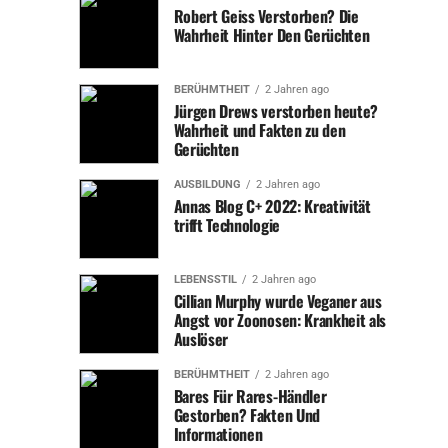
Grid Solar Balkonanlage ist nicht nur umweltfreundlich,
Robert Geiss Verstorben? Die
sondern auch benutzerfreundlich und vielseitig, was sie
Wahrheit Hinter Den Gerüchten
zu einer optimalen Wahl für eine Vielzahl von
Energiebedürfnissen macht.
BERÜHMTHEIT
2 Jahren ago
Jürgen Drews verstorben heute?
Related Topics:
Wahrheit und Fakten zu den
Best Text to Video APIs for
Up Next
Gerüchten
Developers in 2026
Björn Höcke (AfD): Ehefrau, Kinder, Politik –
Don't Miss
Der Steckbrief
AUSBILDUNG
2 Jahren ago
Annas Blog C+ 2022: Kreativität
trifft Technologie
LEBENSSTIL
2 Jahren ago
Cillian Murphy wurde Veganer aus
Angst vor Zoonosen: Krankheit als
Auslöser
BERÜHMTHEIT
2 Jahren ago
Bares Für Rares-Händler
Gestorben? Fakten Und
Informationen