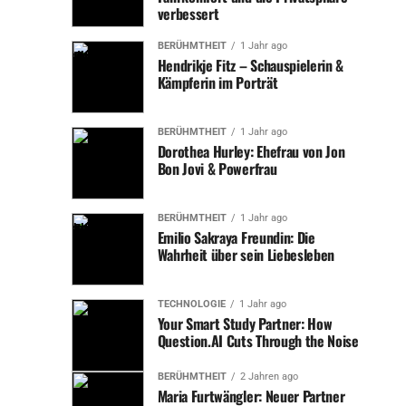
verbessert
– Keine Stromrechnungen: Da das System vollständig
autark ist, entfallen die monatlichen Stromrechnungen.
BERÜHMTHEIT
1 Jahr ago
Hendrikje Fitz – Schauspielerin &
Jackery Navi 2000 Balkonkraftwerk: Eine Off-Grid
Kämpferin im Porträt
Solar Balkonanlage für alle Fälle
BERÜHMTHEIT
1 Jahr ago
Das Jackery Navi 2000 Balkonkraftwerk ist eine
Dorothea Hurley: Ehefrau von Jon
ausgezeichnete Wahl für alle, die eine Off-Grid Solar
Bon Jovi & Powerfrau
Balkonanlage suchen. Mit seiner fortschrittlichen
Technologie und benutzerfreundlichen Konfiguration
BERÜHMTHEIT
1 Jahr ago
bietet es eine zuverlässige und effiziente Energielösung.
Emilio Sakraya Freundin: Die
Wahrheit über sein Liebesleben
– Einfache Installation: Mit ‚0 Bohren, 3 Kabel, 5
Minuten Installation‘ ist das Jackery Navi 2000
TECHNOLOGIE
1 Jahr ago
Balkonkraftwerk ideal für schnelle und unkomplizierte
Your Smart Study Partner: How
Setups. Dies macht es perfekt für Mieter oder Personen,
Question.AI Cuts Through the Noise
die schnelle und effiziente Lösungen bevorzugen.
BERÜHMTHEIT
2 Jahren ago
– Vielseitigkeit: Das Gerät ist vielseitig einsetzbar – ob
Maria Furtwängler: Neuer Partner