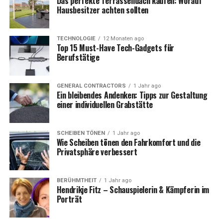
Das perfekte Terrassendach kaufen: Worauf
FAQs zu „Lesara“
Hausbesitzer achten sollten
TECHNOLOGIE
12 Monaten ago
Lesara: Ein innovatives
Top 15 Must-Have Tech-Gadgets für
Berufstätige
Geschäftsmodell im E-
Commerce
GENERAL CONTRACTORS
1 Jahr ago
Ein bleibendes Andenken: Tipps zur Gestaltung
einer individuellen Grabstätte
Lesara war bekannt für sein innovatives
Geschäftsmodell, das sich auf eine direkte Verbindung
zwischen Herstellern und Endkunden stützte. Durch
SCHEIBEN TÖNEN
1 Jahr ago
den Verzicht auf Zwischenhändler konnte das
Wie Scheiben tönen den Fahrkomfort und die
Privatsphäre verbessert
Unternehmen seine Produkte zu deutlich niedrigeren
Preisen anbieten als die Konkurrenz. Dieses sogenannte
„Direct-to-Consumer“-Modell (DTC) war einer der
BERÜHMTHEIT
1 Jahr ago
Hendrikje Fitz – Schauspielerin & Kämpferin im
Hauptfaktoren für den Erfolg von Lesara.
Porträt
Das Unternehmen nutzte modernste Technologien, um