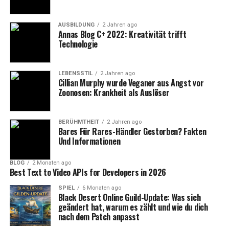
datengestützte Herangehensweise war einer der
Hauptgründe, warum Lesara so schnell und effizient auf
AUSBILDUNG
2 Jahren ago
Annas Blog C+ 2022: Kreativität trifft
Veränderungen im Markt reagieren konnte.
Technologie
Schnelle Produktentwicklung
LEBENSSTIL
2 Jahren ago
und Time-to-Market
Cillian Murphy wurde Veganer aus Angst vor
Zoonosen: Krankheit als Auslöser
Ein weiteres Erfolgsgeheimnis von Lesara war die
Geschwindigkeit, mit der neue Produkte entwickelt und
BERÜHMTHEIT
2 Jahren ago
auf den Markt gebracht wurden. Im Vergleich zu
Bares Für Rares-Händler Gestorben? Fakten
Und Informationen
traditionellen Modeunternehmen, die oft Monate
brauchen, um neue Kollektionen zu entwerfen und zu
BLOG
2 Monaten ago
produzieren, konnte Lesara diesen Prozess auf wenige
Best Text to Video APIs for Developers in 2026
Wochen verkürzen. Dies war möglich, weil das
SPIEL
6 Monaten ago
Unternehmen eng mit seinen Lieferanten
Black Desert Online Guild-Update: Was sich
zusammenarbeitete und einen agilen
geändert hat, warum es zählt und wie du dich
Produktentwicklungsprozess implementierte.
nach dem Patch anpasst