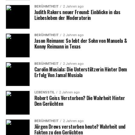
Nutzung von Big Data zur
BERÜHMTHEIT
2 Jahren ago
Judith Rakers neuer Freund: Einblicke in das
Trendprognose
Liebesleben der Moderatorin
Eine der Schlüsseltechnologien, die Lesara von Anfang
an einsetzte, war die Nutzung von Big Data zur
BERÜHMTHEIT
2 Jahren ago
Jason Reimann: So lebt der Sohn von Manuela &
Trendprognose. Durch die Analyse von Daten aus
Konny Reimann in Texas
verschiedenen Quellen wie Social Media, Suchanfragen
und Kaufverhalten konnte Lesara frühzeitig Trends
erkennen und diese in seine Produktlinie integrieren.
BERÜHMTHEIT
2 Jahren ago
Carolin Musiala: Die Unterstützerin Hinter Dem
Dadurch war das Unternehmen in der Lage, auf dem
Erfolg Von Jamal Musiala
schnelllebigen Modemarkt immer einen Schritt voraus
zu sein.
LEBENSSTIL
2 Jahren ago
Robert Geiss Verstorben? Die Wahrheit Hinter
Die Nutzung von Big Data ermöglichte es
Lesara
auch,
Den Gerüchten
die Nachfrage besser vorherzusagen und
Überproduktionen zu vermeiden. Dies führte zu einer
Optimierung der Lagerbestände und einer Reduzierung
BERÜHMTHEIT
2 Jahren ago
Jürgen Drews verstorben heute? Wahrheit und
der Kosten, was sich wiederum positiv auf die
Fakten zu den Gerüchten
Gewinnmargen des Unternehmens auswirkte. Diese