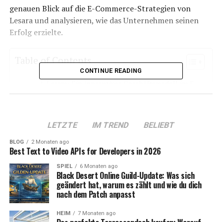
genauen Blick auf die E-Commerce-Strategien von
Lesara und analysieren, wie das Unternehmen seinen
Erfolg erzielte.
Table of Contents
CONTINUE READING
Lesara: Ein innovatives Geschäftsmodell im E-
Commerce
Nutzung von Big Data zur Trendprognose
LETZTE
IM TREND
BELIEBT
Schnelle Produktentwicklung und Time-to-
Market
BLOG
2 Monaten ago
Best Text to Video APIs for Developers in 2026
Digitale Marketingstrategien und
SPIEL
6 Monaten ago
Kundenbindung
Black Desert Online Guild-Update: Was sich
geändert hat, warum es zählt und wie du dich
Herausforderungen und das Ende von Lesara
nach dem Patch anpasst
Die Zukunft des E-Commerce: Was wir von
Lesara lernen können
HEIM
7 Monaten ago