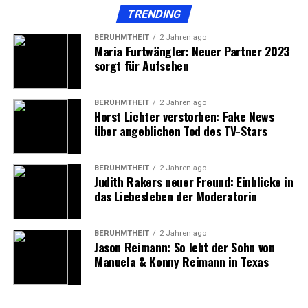
TRENDING
Ende von Lesara
BERÜHMTHEIT
2 Jahren ago
Maria Furtwängler: Neuer Partner 2023
Trotz seines beeindruckenden Wachstums und der
sorgt für Aufsehen
innovativen Strategien stand Lesara auch vor großen
Herausforderungen. Insbesondere die Skalierung des
Geschäftsmodells brachte Schwierigkeiten mit sich.
BERÜHMTHEIT
2 Jahren ago
Horst Lichter verstorben: Fake News
Während das Unternehmen in den ersten Jahren stark
über angeblichen Tod des TV-Stars
expandierte, führten steigende Logistikkosten und
komplexe Lieferketten zunehmend zu finanziellen
Belastungen. Hinzu kamen hohe Investitionen in
BERÜHMTHEIT
2 Jahren ago
Judith Rakers neuer Freund: Einblicke in
Marketing und Technologie, die den Druck auf die
das Liebesleben der Moderatorin
Gewinnmargen erhöhten.
2018 musste Lesara schließlich Insolvenz anmelden. Die
BERÜHMTHEIT
2 Jahren ago
Jason Reimann: So lebt der Sohn von
hohen Fixkosten und die starke Konkurrenz im E-
Manuela & Konny Reimann in Texas
Commerce-Sektor trugen letztendlich dazu bei, dass das
Unternehmen seine Ausgaben nicht mehr decken
konnte. Dennoch bleibt Lesara ein Paradebeispiel für ein