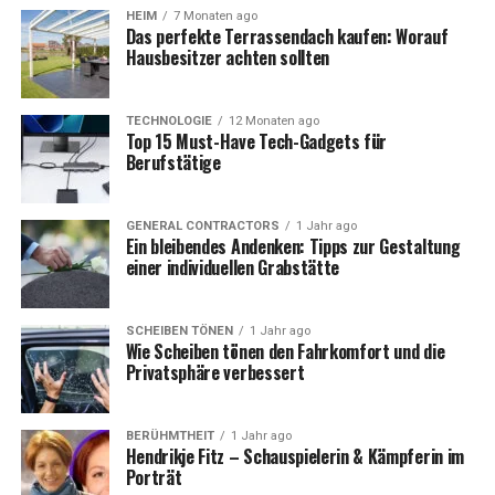
Lesara nutzte auch das Feedback seiner Kunden, um die
HEIM
7 Monaten ago
Das perfekte Terrassendach kaufen: Worauf
Produktentwicklung kontinuierlich zu verbessern. Durch
Hausbesitzer achten sollten
die Analyse von Kundenbewertungen und -
kommentaren konnte das Unternehmen schnell auf
Kritik reagieren und seine Produkte entsprechend
TECHNOLOGIE
12 Monaten ago
Top 15 Must-Have Tech-Gadgets für
anpassen. Dieser iterative Prozess führte dazu, dass
Berufstätige
Lesara nicht nur neue Trends schneller aufgriff,
sondern auch die Qualität seiner Produkte stetig
verbesserte.
GENERAL CONTRACTORS
1 Jahr ago
Ein bleibendes Andenken: Tipps zur Gestaltung
einer individuellen Grabstätte
Ein weiteres Thema zum Lesen:
klaus hallhuber
traueranzeige
.
SCHEIBEN TÖNEN
1 Jahr ago
Wie Scheiben tönen den Fahrkomfort und die
Digitale Marketingstrategien
Privatsphäre verbessert
und Kundenbindung
BERÜHMTHEIT
1 Jahr ago
Im Bereich des Marketings setzte Lesara stark auf
Hendrikje Fitz – Schauspielerin & Kämpferin im
Porträt
digitale Kanäle, um seine Zielgruppe zu erreichen. Durch