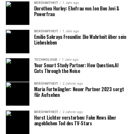
Trends schnell zu erkennen und diese innerhalb
BERÜHMTHEIT
1 Jahr ago
kürzester Zeit in sein Sortiment aufzunehmen. Lesara
Dorothea Hurley: Ehefrau von Jon Bon Jovi &
Powerfrau
kombinierte Big Data und maschinelles Lernen, um
Kundenpräferenzen zu analysieren und so ein
maßgeschneidertes Produktsortiment anbieten zu
BERÜHMTHEIT
1 Jahr ago
können. Dies ermöglichte es Lesara, auf aktuelle
Emilio Sakraya Freundin: Die Wahrheit über sein
Liebesleben
Modetrends und saisonale Schwankungen flexibel zu
reagieren und dabei stets wettbewerbsfähig zu bleiben.
TECHNOLOGIE
1 Jahr ago
Ein weiterer Vorteil des Geschäftsmodells von Lesara lag
Your Smart Study Partner: How Question.AI
Cuts Through the Noise
in der globalen Lieferkette. Das Unternehmen arbeitete
direkt mit Herstellern in Asien zusammen, um die
BERÜHMTHEIT
2 Jahren ago
Produktionskosten niedrig zu halten, und baute
Maria Furtwängler: Neuer Partner 2023 sorgt
gleichzeitig ein effizientes Logistiknetzwerk auf, das
für Aufsehen
eine schnelle Lieferung ermöglichte. Dies ermöglichte es
Lesara, seinen Kunden nicht nur günstige Preise,
BERÜHMTHEIT
2 Jahren ago
sondern auch eine schnelle Zustellung der bestellten
Horst Lichter verstorben: Fake News über
Waren zu bieten.
angeblichen Tod des TV-Stars