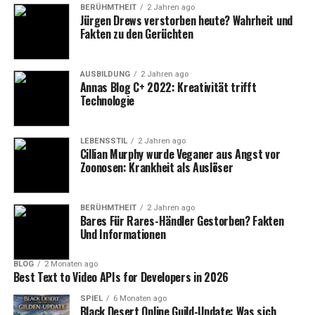
Gestaltung der Umgebung:
BERÜHMTHEIT
2 Jahren ago
Jürgen Drews verstorben heute? Wahrheit und
Bepflanzung und Accessoires
Fakten zu den Gerüchten
Die Bepflanzung rund um die Grabstätte spielt eine
AUSBILDUNG
2 Jahren ago
wichtige Rolle für die Gesamtwirkung und die
Annas Blog C+ 2022: Kreativität trifft
Technologie
Atmosphäre des Ortes.
Wählen Sie Pflanzen, die pflegeleicht sind und zum
LEBENSSTIL
2 Jahren ago
Standort passen – beispielsweise Bodendecker, die das
Cillian Murphy wurde Veganer aus Angst vor
ganze Jahr über grün sind, oder Blumen, die zu
Zoonosen: Krankheit als Auslöser
bestimmten Jahreszeiten blühen.
BERÜHMTHEIT
2 Jahren ago
Auch kleine Accessoires wie Laternen, Vasen für frische
Bares Für Rares-Händler Gestorben? Fakten
Blumen, kleine Skulpturen oder persönliche
Und Informationen
Gegenstände (sofern die Friedhofsordnung dies erlaubt)
können die Grabstätte verschönern und als Zeichen der
BLOG
2 Monaten ago
Best Text to Video APIs for Developers in 2026
Liebe und Erinnerung dienen. Eine harmonische
Gestaltung der Umgebung trägt dazu bei, einen Ort der
SPIEL
6 Monaten ago
Black Desert Online Guild-Update: Was sich
Ruhe und Schönheit zu schaffen.