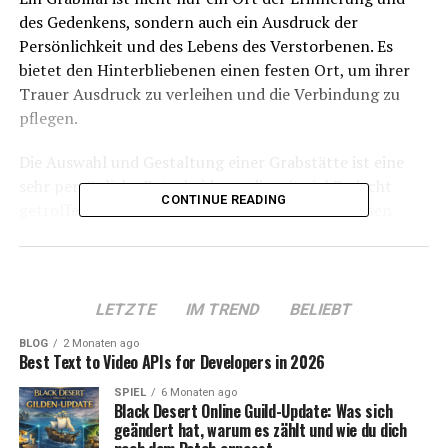
des Gedenkens, sondern auch ein Ausdruck der
Persönlichkeit und des Lebens des Verstorbenen. Es
bietet den Hinterbliebenen einen festen Ort, um ihrer
Trauer Ausdruck zu verleihen und die Verbindung zu
pflegen.
Die Auswahl und Gestaltung einer Grabstätte ist eine
sehr persönliche Entscheidung, die mit viel Bedacht
CONTINUE READING
getroffen werden sollte. Dieser Artikel bietet Ihnen
Anregungen und Tipps, wie Sie ein einzigartiges und
würdevolles Denkmal für Ihre Liebsten schaffen können.
LETZTE
IM TREND
BELIEBT
Table of Contents
BLOG
2 Monaten ago
Best Text to Video APIs for Developers in 2026
Die Wahl des Materials: Basis für Ausdruck und
Beständigkeit
SPIEL
6 Monaten ago
Black Desert Online Guild-Update: Was sich
Symbolik und Gravuren: Eine persönliche
geändert hat, warum es zählt und wie du dich
Botschaft