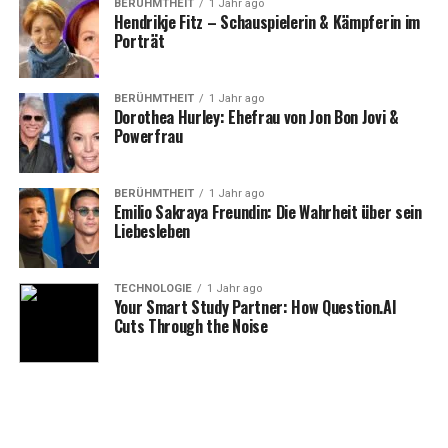
BERÜHMTHEIT
1 Jahr ago
Hendrikje Fitz – Schauspielerin & Kämpferin im
Einbindung persönlicher
Porträt
Elemente: Eine einzigartige
BERÜHMTHEIT
1 Jahr ago
Note
Dorothea Hurley: Ehefrau von Jon Bon Jovi &
Powerfrau
Um die Grabstätte wirklich einzigartig zu machen,
können Sie persönliche Elemente einbeziehen, die eine
BERÜHMTHEIT
1 Jahr ago
direkte Verbindung zum Verstorbenen herstellen.
Emilio Sakraya Freundin: Die Wahrheit über sein
Liebesleben
Dies könnten beispielsweise ein in Stein gehauenes
Porträt, ein Relief, das ein Hobby oder eine Leidenschaft
TECHNOLOGIE
1 Jahr ago
darstellt, oder ein besonderes Material sein, das im
Your Smart Study Partner: How Question.AI
Cuts Through the Noise
Leben des geliebten Menschen eine Rolle spielte.
Vielleicht gab es ein Lieblingsmotiv oder eine Farbe, die
man integrieren könnte. Solche Details machen die
Grabstätte zu einem ganz persönlichen und
unverwechselbaren Denkmal der Erinnerung.