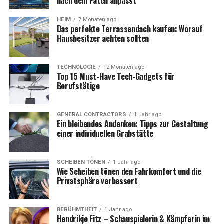
nach dem Patch anpasst
Gestaltung der Umgebung: Bepflanzung und
HEIM
7 Monaten ago
Accessoires
Das perfekte Terrassendach kaufen: Worauf
Hausbesitzer achten sollten
Die Form des Grabmals: Ästhetik und Ausdruck
Einbindung persönlicher Elemente: Eine
TECHNOLOGIE
12 Monaten ago
einzigartige Note
Top 15 Must-Have Tech-Gadgets für
Berufstätige
Die Wahl des Materials: Basis
GENERAL CONTRACTORS
1 Jahr ago
Ein bleibendes Andenken: Tipps zur Gestaltung
für Ausdruck und Beständigkeit
einer individuellen Grabstätte
Die Materialwahl ist grundlegend für die Gestaltung
einer
Grabstätte
und beeinflusst maßgeblich Aussehen,
SCHEIBEN TÖNEN
1 Jahr ago
Wie Scheiben tönen den Fahrkomfort und die
Haltbarkeit und Pflegeaufwand. Granit ist aufgrund
Privatsphäre verbessert
seiner Robustheit und Vielfalt an Farben eine beliebte
Wahl. Marmor wirkt edel und klassisch, ist jedoch
pflegeintensiver.
BERÜHMTHEIT
1 Jahr ago
Hendrikje Fitz – Schauspielerin & Kämpferin im