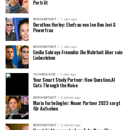
Porträt
Sandstein strahlt eine natürliche Wärme aus, kann aber
anfälliger für Verwitterung sein. Überlegen Sie, welches
Material am besten zur Persönlichkeit des Verstorbenen
BERÜHMTHEIT
1 Jahr ago
Dorothea Hurley: Ehefrau von Jon Bon Jovi &
und zum gewünschten Stil passt.
Powerfrau
Auch die regionalen Gegebenheiten und die
Friedhofsordnung sollten bei der Materialwahl
BERÜHMTHEIT
1 Jahr ago
berücksichtigt werden.
Emilio Sakraya Freundin: Die Wahrheit über sein
Liebesleben
Symbolik und Gravuren: Eine
TECHNOLOGIE
1 Jahr ago
persönliche Botschaft
Your Smart Study Partner: How Question.AI
Cuts Through the Noise
Gravuren und Symbole verleihen der Grabstätte eine
zutiefst persönliche Note. Neben dem Namen und den
BERÜHMTHEIT
2 Jahren ago
Maria Furtwängler: Neuer Partner 2023 sorgt
Lebensdaten können Zitate, Gedichte, ein Bibelvers oder
für Aufsehen
eine kurze Widmung eingraviert werden, die die Essenz
des Verstorbenen einfangen.
BERÜHMTHEIT
2 Jahren ago