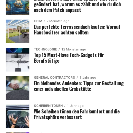
geändert hat, warum es zählt und wie du dich
nach dem Patch anpasst
Die Form des Grabmals:
HEIM
7 Monaten ago
Ästhetik und Ausdruck
Das perfekte Terrassendach kaufen: Worauf
Hausbesitzer achten sollten
Die Form des Grabmals selbst kann sehr vielfältig sein
und von klassischen, aufrechten Stelen bis hin zu
TECHNOLOGIE
12 Monaten ago
modernen, liegenden Platten reichen. Jede Form hat
Top 15 Must-Have Tech-Gadgets für
Berufstätige
ihre eigene Ästhetik und kann unterschiedliche
Bedeutungen tragen.
GENERAL CONTRACTORS
1 Jahr ago
Eine schlichte, elegante Form kann Ruhe und Würde
Ein bleibendes Andenken: Tipps zur Gestaltung
ausstrahlen, während eine organischere Form die
einer individuellen Grabstätte
Verbundenheit zur Natur symbolisieren kann.
SCHEIBEN TÖNEN
1 Jahr ago
Besprechen Sie mit einem Steinmetz die verschiedenen
Wie Scheiben tönen den Fahrkomfort und die
Möglichkeiten und lassen Sie sich Skizzen anfertigen,
Privatsphäre verbessert
um eine Vorstellung vom fertigen Ergebnis der
Grabstätte zu bekommen.