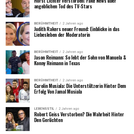
Horst Lichter verstorben: Fake News über
Symbole wie ein Kreuz, ein Herz, ein Engel, ein Baum
angeblichen Tod des TV-Stars
oder ein besonderes Motiv, das mit dem Leben oder den
Leidenschaften des geliebten Menschen verbunden war,
können ebenfalls verwendet werden.
BERÜHMTHEIT
2 Jahren ago
Judith Rakers neuer Freund: Einblicke in das
Liebesleben der Moderatorin
Die Wahl der Schriftart und des Gravurstils trägt
zusätzlich zur individuellen Ausdruckskraft der
Grabstätte bei.
BERÜHMTHEIT
2 Jahren ago
Jason Reimann: So lebt der Sohn von Manuela &
Konny Reimann in Texas
BERÜHMTHEIT
2 Jahren ago
Carolin Musiala: Die Unterstützerin Hinter Dem
Erfolg Von Jamal Musiala
LEBENSSTIL
2 Jahren ago
Robert Geiss Verstorben? Die Wahrheit Hinter
Den Gerüchten