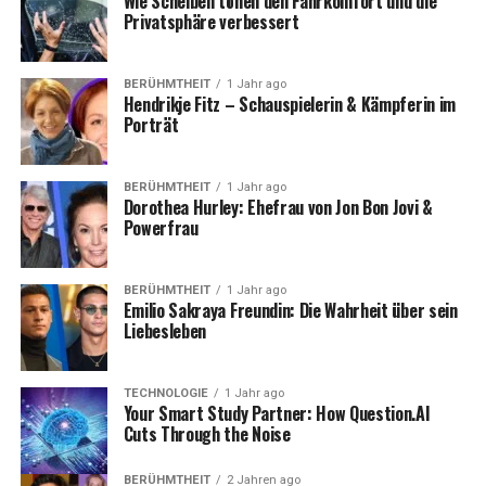
Wie Scheiben tönen den Fahrkomfort und die
Privatsphäre verbessert
BERÜHMTHEIT
1 Jahr ago
Hendrikje Fitz – Schauspielerin & Kämpferin im
Porträt
BERÜHMTHEIT
1 Jahr ago
Dorothea Hurley: Ehefrau von Jon Bon Jovi &
Powerfrau
BERÜHMTHEIT
1 Jahr ago
Emilio Sakraya Freundin: Die Wahrheit über sein
Liebesleben
TECHNOLOGIE
1 Jahr ago
Your Smart Study Partner: How Question.AI
Cuts Through the Noise
BERÜHMTHEIT
2 Jahren ago