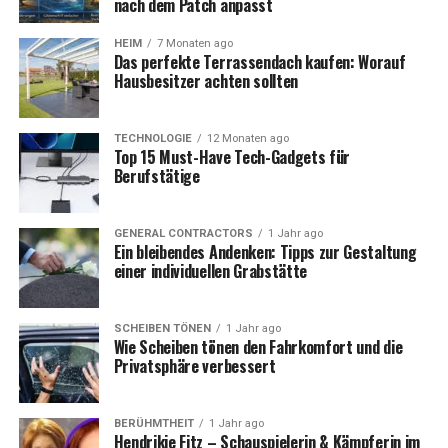
nach dem Patch anpasst
Was eure Gilde sofort tun sollte
HEIM
7 Monaten ago
Reittier-Progression nutzt jetzt einen
Das perfekte Terrassendach kaufen: Worauf
Hausbesitzer achten sollten
separaten, gespeicherten XP-Pool pro Mount
Was sich geändert hat
TECHNOLOGIE
12 Monaten ago
Warum man das im Alltag merkt
Top 15 Must-Have Tech-Gadgets für
Berufstätige
Weitere erwähnte Änderungen
Was der Patch für Progression-Rhythmus und
GENERAL CONTRACTORS
1 Jahr ago
Ein bleibendes Andenken: Tipps zur Gestaltung
die Ökonomie ändert
einer individuellen Grabstätte
Was du nach dem Update zuerst tun solltest
Gildenlogistik neu ordnen
SCHEIBEN TÖNEN
1 Jahr ago
Wie Scheiben tönen den Fahrkomfort und die
Gildenstärke optimieren
Privatsphäre verbessert
Galeere schneller angehen
Reittiere stressfreier leveln
BERÜHMTHEIT
1 Jahr ago
Hendrikje Fitz – Schauspielerin & Kämpferin im