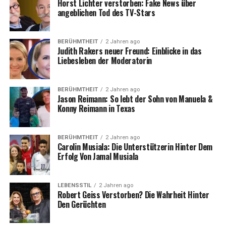
Horst Lichter verstorben: Fake News über
Pool die Session-Planung?
angeblichen Tod des TV-Stars
Senkt das Crafting-Rework die
Materialkosten insgesamt?
BERÜHMTHEIT
2 Jahren ago
Beschleunigt das Update die Gilden-
Judith Rakers neuer Freund: Einblicke in das
Liebesleben der Moderatorin
Progression?
BERÜHMTHEIT
2 Jahren ago
Jason Reimann: So lebt der Sohn von Manuela &
Worum es in diesem Update
Konny Reimann in Texas
geht
BERÜHMTHEIT
2 Jahren ago
Dieser Patch zielt auf drei Systeme, die den Alltag in der
Carolin Musiala: Die Unterstützerin Hinter Dem
Erfolg Von Jamal Musiala
Progression prägen: Gildenlogistik (Crafting),
Gildenschiffe und Reittier-Progression. Zusätzlich gibt
es Folge-Anpassungen für Star’s End sowie Änderungen
LEBENSSTIL
2 Jahren ago
an Olvia Academy-Quests.
Robert Geiss Verstorben? Die Wahrheit Hinter
Den Gerüchten
Die gemeinsame Idee ist simpel: weniger versteckte