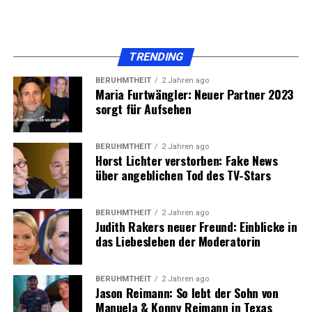
Gilden-Reittierausrüstung hat keine Verstärkungsstufen
mehr. Du verwaltest damit keine separate Mini-
Verstärkungsleiter für diese Ausrüstungskategorie.
TRENDING
Außerdem passt das Update das Sortiment bei
BERÜHMTHEIT
2 Jahren ago
Gildenverwaltern an und entfernt ältere, „geschichtete“
Maria Furtwängler: Neuer Partner 2023
Reibung rund um diese Items.
sorgt für Aufsehen
Warum das zählt
BERÜHMTHEIT
2 Jahren ago
Horst Lichter verstorben: Fake News
Verstärkungsstufen erzeugen wiederkehrenden Druck:
über angeblichen Tod des TV-Stars
Materialplanung
BERÜHMTHEIT
2 Jahren ago
Judith Rakers neuer Freund: Einblicke in
das Liebesleben der Moderatorin
Zeitaufwand
BERÜHMTHEIT
2 Jahren ago
Jason Reimann: So lebt der Sohn von
Manuela & Konny Reimann in Texas