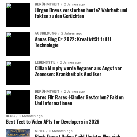
Hürden, weniger Druck nach dem Motto „eine Person
BERÜHMTHEIT
2 Jahren ago
trägt alles“, und mehr Kontrolle darüber, wann
Jürgen Drews verstorben heute? Wahrheit und
Fortschritt angewendet wird.
Fakten zu den Gerüchten
Gilden-Crafting wurde neu
AUSBILDUNG
2 Jahren ago
Annas Blog C+ 2022: Kreativität trifft
aufgebaut, um die Last zu
Technologie
verteilen
LEBENSSTIL
2 Jahren ago
Cillian Murphy wurde Veganer aus Angst vor
Was sich geändert hat
Zoonosen: Krankheit als Auslöser
Das Gilden-Crafting wurde so überarbeitet, dass
Fortschritt weniger von einem einzigen, festen Crafter
BERÜHMTHEIT
2 Jahren ago
abhängt.
Bares Für Rares-Händler Gestorben? Fakten
Und Informationen
Gemeldete Änderungen:
BLOG
2 Monaten ago
Best Text to Video APIs for Developers in 2026
Weniger Rezepte
SPIEL
6 Monaten ago
Black Desert Online Guild-Update: Was sich