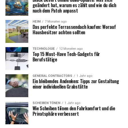
geändert hat, warum es zählt und wie du dich
nach dem Patch anpasst
Mehr geteilte/allgemeine Materialien
HEIM
7 Monaten ago
Das perfekte Terrassendach kaufen: Worauf
Hausbesitzer achten sollten
Ein System, das Beiträge mehrerer Mitglieder
fördert, statt alles auf eine Person zu bündeln
TECHNOLOGIE
12 Monaten ago
Top 15 Must-Have Tech-Gadgets für
Berufstätige
Was das praktisch bedeutet
GENERAL CONTRACTORS
1 Jahr ago
Wenn eure Gilde früher auf eine „Logistik-Person“
Ein bleibendes Andenken: Tipps zur Gestaltung
einer individuellen Grabstätte
angewiesen war, lohnt sich jetzt ein Ablauf, der auch bei
normalen Ausfällen stabil bleibt:
SCHEIBEN TÖNEN
1 Jahr ago
Wie Scheiben tönen den Fahrkomfort und die
Verantwortlichkeiten auf mehrere Leute
Privatsphäre verbessert
verteilen (Sammeln, Kaufen, Transport, Lager)