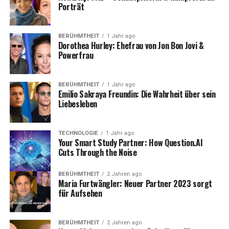
Porträt
FAQ
Was hat sich beim Gilden-Crafting
BERÜHMTHEIT
1 Jahr ago
geändert?
Dorothea Hurley: Ehefrau von Jon Bon Jovi &
Powerfrau
Was ist mit der Verstärkung von
Gilden-Reittierausrüstung passiert?
Ist es jetzt einfacher, eine Gilden-
BERÜHMTHEIT
1 Jahr ago
Galeere zu bekommen?
Emilio Sakraya Freundin: Die Wahrheit über sein
Liebesleben
Wurden Gildenskills zurückgesetzt?
Wie hat sich das Mount-Wachstum
geändert?
TECHNOLOGIE
1 Jahr ago
Your Smart Study Partner: How Question.AI
Gab es neben Gildensystemen und
Cuts Through the Noise
Mounts noch weitere Änderungen?
Was sollte eine Gilde nach dem
BERÜHMTHEIT
2 Jahren ago
Maria Furtwängler: Neuer Partner 2023 sorgt
Skillpunkt-Reset zuerst tun?
für Aufsehen
Betrifft die Galeeren-Änderung auch
kleinere Gilden?
BERÜHMTHEIT
2 Jahren ago
Ändert der gespeicherte Mount-XP-