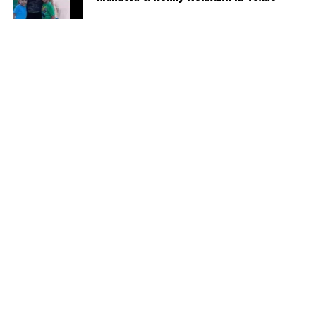
Wiederholte Versuche
Notfallpläne, wenn Versuche scheitern
Ohne Verstärkungsstufen wird Gilden-Reittiergear eher
zu einem einrichten-und-laufen-lassen-Baustein mit
geringeren laufenden Kosten.
Eine Gilden-Galeere zu
bekommen ist jetzt deutlich
einfacher
Was sich geändert hat
Der Patch vereinfacht den Weg zur Gilden-Galeere,