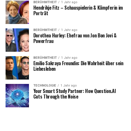
BERÜHMTHEIT
1 Jahr ago
Hendrikje Fitz – Schauspielerin & Kämpferin im
Eine wöchentliche Beitragsliste festlegen (was,
Porträt
wie viel, bis wann)
BERÜHMTHEIT
1 Jahr ago
Dorothea Hurley: Ehefrau von Jon Bon Jovi &
Powerfrau
Materialien zentral lagern, damit das Crafting
nicht stoppt, wenn eine Person offline ist
BERÜHMTHEIT
1 Jahr ago
Emilio Sakraya Freundin: Die Wahrheit über sein
Liebesleben
Der eigentliche Gewinn ist planbarer Durchsatz, wenn
ihr auf Gilden-Assets hinarbeitet.
TECHNOLOGIE
1 Jahr ago
Your Smart Study Partner: How Question.AI
Gilden-Reittierausrüstung hat
Cuts Through the Noise
keine Verstärkungsstufen mehr
Was sich geändert hat