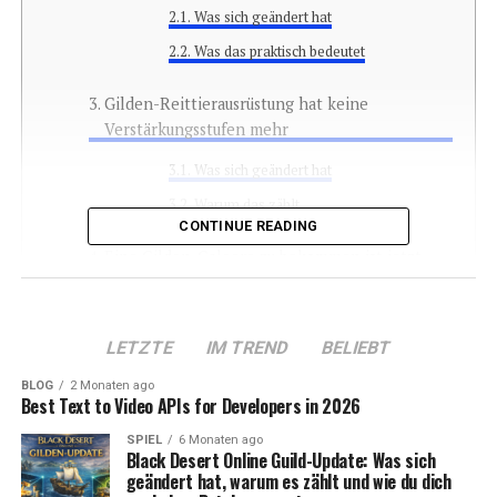
Was sich geändert hat
Was das praktisch bedeutet
Gilden-Reittierausrüstung hat keine
Verstärkungsstufen mehr
Was sich geändert hat
Warum das zählt
CONTINUE READING
Eine Gilden-Galeere zu bekommen ist jetzt
deutlich einfacher
Was sich geändert hat
LETZTE
IM TREND
BELIEBT
Praktische Auswirkung für Gilden
BLOG
2 Monaten ago
Best Text to Video APIs for Developers in 2026
Gildenskills wurden überarbeitet und alle
Punkte wurden zurückgesetzt
SPIEL
6 Monaten ago
Black Desert Online Guild-Update: Was sich
Was sich geändert hat
geändert hat, warum es zählt und wie du dich