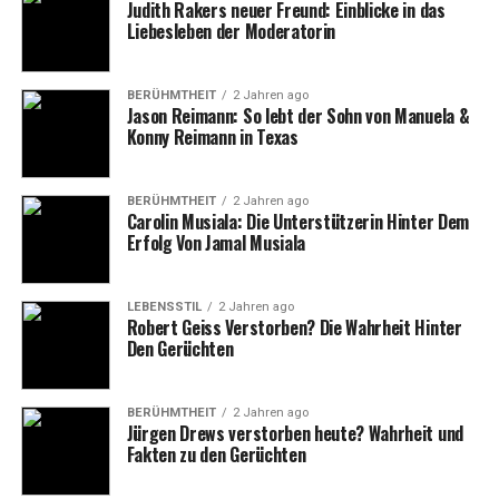
Judith Rakers neuer Freund: Einblicke in das
Warum sie eine wichtige Rolle
Liebesleben der Moderatorin
spielt
BERÜHMTHEIT
2 Jahren ago
Jason Reimann: So lebt der Sohn von Manuela &
Björn Höcke ist mit seiner Ehefrau, mit der er bereits
Konny Reimann in Texas
seit vielen Jahren zusammen ist, verheiratet. Ihre
Identität bleibt größtenteils privat, was in der heutigen
Medienlandschaft bemerkenswert ist. Sie tritt selten in
BERÜHMTHEIT
2 Jahren ago
Carolin Musiala: Die Unterstützerin Hinter Dem
der Öffentlichkeit auf und gibt nur selten Interviews
Erfolg Von Jamal Musiala
oder Stellungnahmen ab. Dies hat bei vielen
Beobachtern die Frage aufgeworfen, warum Höcke so
LEBENSSTIL
2 Jahren ago
viel Wert auf den Schutz der Privatsphäre seiner Frau
Robert Geiss Verstorben? Die Wahrheit Hinter
legt.
Den Gerüchten
Die Ehefrau von Björn Höcke soll eine bedeutende
Stütze in seinem Leben sein und ihm helfen, die
BERÜHMTHEIT
2 Jahren ago
Jürgen Drews verstorben heute? Wahrheit und
Herausforderungen seines politischen Engagements zu
Fakten zu den Gerüchten
meistern. In Interviews und öffentlichen Auftritten hat
Höcke immer wieder betont, wie wichtig seine Familie