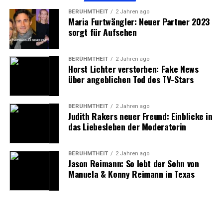
schützen gilt – sowohl auf persönlicher Ebene als auch
BERÜHMTHEIT
2 Jahren ago
auf gesellschaftlicher.
Maria Furtwängler: Neuer Partner 2023
sorgt für Aufsehen
Björn Höcke und die Medien:
Wie die Öffentlichkeit seine
BERÜHMTHEIT
2 Jahren ago
Horst Lichter verstorben: Fake News
über angeblichen Tod des TV-Stars
Familie wahrnimmt
Obwohl Höcke stets versucht, sein Privatleben aus den
BERÜHMTHEIT
2 Jahren ago
Judith Rakers neuer Freund: Einblicke in
Schlagzeilen herauszuhalten, wird seine Familie in den
das Liebesleben der Moderatorin
Medien immer wieder thematisiert. Insbesondere die
Rolle seiner Ehefrau ist von Interesse, da sie in der
Öffentlichkeit nicht oft zu sehen ist. Manche
BERÜHMTHEIT
2 Jahren ago
Jason Reimann: So lebt der Sohn von
Medienvertreter haben wiederholt versucht, mehr über
Manuela & Konny Reimann in Texas
seine Familie zu erfahren, was jedoch größtenteils
erfolglos blieb.
Die Frage nach dem Privatleben von Höcke,
insbesondere seiner Ehefrau, wurde immer wieder von