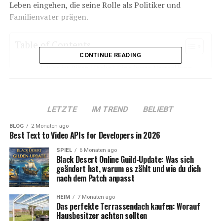
Leben eingehen, die seine Rolle als Politiker und
Familienvater prägen.
Table of Contents
CONTINUE READING
Wer ist Björn Höcke? Eine kurze Vorstellung
Die Ehefrau von Björn Höcke: Warum sie eine
wichtige Rolle spielt
LETZTE
IM TREND
BELIEBT
Höckes Familie: Kinder und das private Leben
BLOG
2 Monaten ago
Björn Höcke in der Politik: Der Einfluss seiner
Best Text to Video APIs for Developers in 2026
Familie
SPIEL
6 Monaten ago
Björn Höcke und die Medien: Wie die
Black Desert Online Guild-Update: Was sich
geändert hat, warum es zählt und wie du dich
Öffentlichkeit seine Familie wahrnimmt
nach dem Patch anpasst
Die politische Philosophie von Björn Höcke:
Einfluss seiner Ehefrau?
HEIM
7 Monaten ago
Das perfekte Terrassendach kaufen: Worauf
Fazit: Björn Höcke – Politiker und
Hausbesitzer achten sollten