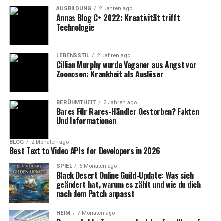
für ihn ist und welche Rolle seine Frau in seinem Leben
AUSBILDUNG
2 Jahren ago
Annas Blog C+ 2022: Kreativität trifft
spielt. Diese Tatsache hat dazu beigetragen, dass sich
Technologie
viele Menschen ein differenziertes Bild von Höcke
machen – einen Mann, der nicht nur durch seine
politischen Aussagen auffällt, sondern auch ein
LEBENSSTIL
2 Jahren ago
Cillian Murphy wurde Veganer aus Angst vor
Familienmensch zu sein scheint.
Zoonosen: Krankheit als Auslöser
Höckes Familie: Kinder und das
BERÜHMTHEIT
2 Jahren ago
Bares Für Rares-Händler Gestorben? Fakten
private Leben
Und Informationen
Neben seiner Frau hat Björn Höcke auch Kinder. Details
BLOG
2 Monaten ago
über sein Familienleben hält der AfD-Politiker jedoch
Best Text to Video APIs for Developers in 2026
größtenteils aus der Öffentlichkeit heraus. Dies hat viele
SPIEL
6 Monaten ago
Gründe: Zum einen schützt er seine Kinder vor einer
Black Desert Online Guild-Update: Was sich
unnötigen Medienpräsenz, zum anderen möchte er
geändert hat, warum es zählt und wie du dich
nach dem Patch anpasst
verhindern, dass seine Familie als politisches
Instrument genutzt wird. Dennoch ist bekannt, dass
HEIM
7 Monaten ago
Höcke eine enge Bindung zu seinen Kindern pflegt und