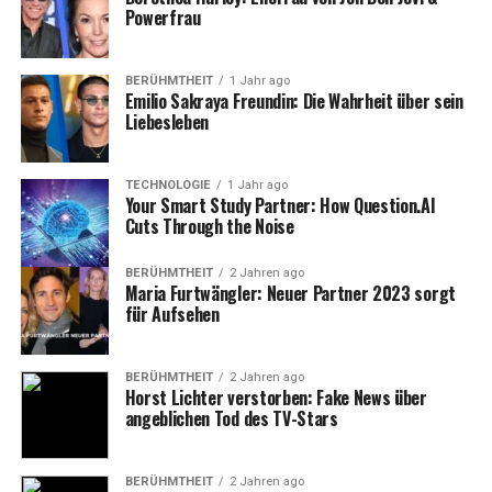
Engagements für die AfD ist es interessant, wie sich sein
Powerfrau
Privatleben darstellt. Die Familie und insbesondere seine
Ehefrau spielen eine entscheidende Rolle in Höckes
Leben. Um zu verstehen, wie diese privaten Aspekte
BERÜHMTHEIT
1 Jahr ago
Emilio Sakraya Freundin: Die Wahrheit über sein
seinen politischen Werdegang beeinflussen könnten,
Liebesleben
werfen wir nun einen genaueren Blick auf seine Ehefrau
und seine Familie.
TECHNOLOGIE
1 Jahr ago
Your Smart Study Partner: How Question.AI
Cuts Through the Noise
BERÜHMTHEIT
2 Jahren ago
Maria Furtwängler: Neuer Partner 2023 sorgt
für Aufsehen
BERÜHMTHEIT
2 Jahren ago
Horst Lichter verstorben: Fake News über
angeblichen Tod des TV-Stars
Die Ehefrau von Björn Höcke:
BERÜHMTHEIT
2 Jahren ago