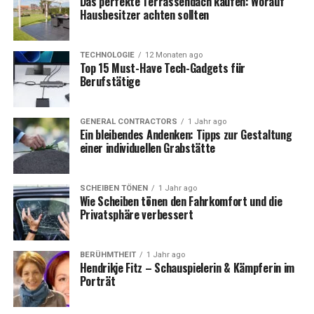
Das perfekte Terrassendach kaufen: Worauf
diese in einem traditionell geprägten Umfeld
Hausbesitzer achten sollten
aufwachsen.
TECHNOLOGIE
12 Monaten ago
Die Familie Höcke lebt in Thüringen, wo auch seine
Top 15 Must-Have Tech-Gadgets für
politische Karriere ihren Ursprung nahm. Die ländliche
Berufstätige
Umgebung und die Tatsache, dass seine Familie
außerhalb des medialen Scheinwerfers lebt, stehen im
GENERAL CONTRACTORS
1 Jahr ago
Kontrast zu Höckes oft polarisierenden Auftritten in
Ein bleibendes Andenken: Tipps zur Gestaltung
der Öffentlichkeit. Diese Entkopplung von seinem
einer individuellen Grabstätte
Privatleben und seinem politischen Leben könnte zu
seinem persönlichen Rückzugsort und einer Quelle der
SCHEIBEN TÖNEN
1 Jahr ago
Ruhe inmitten seiner politischen Kontroversen werden.
Wie Scheiben tönen den Fahrkomfort und die
Privatsphäre verbessert
Ein weiteres Thema zum Lesen:
Vermisste Joanna
Duisburg
.
BERÜHMTHEIT
1 Jahr ago
Hendrikje Fitz – Schauspielerin & Kämpferin im
Björn Höcke in der Politik: Der
Porträt
Einfluss seiner Familie