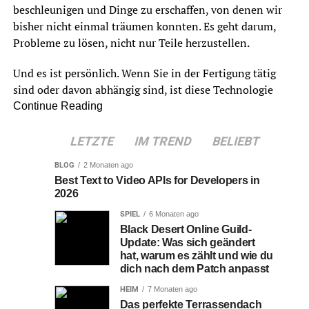
beschleunigen und Dinge zu erschaffen, von denen wir
bisher nicht einmal träumen konnten. Es geht darum,
Probleme zu lösen, nicht nur Teile herzustellen.
Und es ist persönlich. Wenn Sie in der Fertigung tätig
sind oder davon abhängig sind, ist diese Technologie
keine abstrakte Innovation. Sie könnte Ihren Job
Continue Reading
erleichtern, Ihre Prozesse beschleunigen und Ihr
Unternehmen stärken.
LETZTE
IM TREND
BELIEBT
BLOG
2 Monaten ago
Table of Contents
Best Text to Video APIs for Developers in
2026
Unmögliches möglich machen
SPIEL
6 Monaten ago
Black Desert Online Guild-
Warum fühlt sich Desktop Metal anders an?
Update: Was sich geändert
hat, warum es zählt und wie du
Unser Konzept der Versorgung ändern
dich nach dem Patch anpasst
Schlussfolgerung
HEIM
7 Monaten ago
Das perfekte Terrassendach