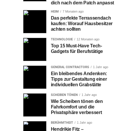
Daten. Es geht um Menschen. Es geht darum, uns die
dich nach dem Patch anpasst
Werkzeuge an die Hand zu geben, um zu erschaffen, zu
HEIM
7 Monaten ago
lösen und zu wachsen. Und Schicht für Schicht bauen wir
Das perfekte Terrassendach
kaufen: Worauf Hausbesitzer
etwas Besseres auf. Wenden Sie sich an AM Pioneers, um
achten sollten
weitere brillante Einblicke in den 3D Druck Metall zu
erhalten. Das Unternehmen kann Ihnen dabei helfen, die
TECHNOLOGIE
12 Monaten ago
additive Fertigung zu nutzen, um das Potenzial von
Top 15 Must-Have Tech-
Gadgets für Berufstätige
Industrie 4.0 auszuschöpfen.
Related Topics:
Geschäft
GENERAL CONTRACTORS
1 Jahr ago
Finanztrends GmbH & Co. KG: Informationen und
Don't Miss
Neuigkeiten
Ein bleibendes Andenken:
Tipps zur Gestaltung einer
individuellen Grabstätte
SCHEIBEN TÖNEN
1 Jahr ago
Wie Scheiben tönen den
Fahrkomfort und die
Privatsphäre verbessert
BERÜHMTHEIT
1 Jahr ago
Hendrikje Fitz –