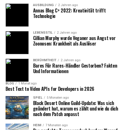
Chip, der in puncto Geschwindigkeit und
AUSBILDUNG
2 Jahren ago
Energieeffizienz überzeugt. Dieser Chip ermöglicht
Annas Blog C+ 2022: Kreativität trifft
flüssiges Multitasking und bietet eine herausragende
Technologie
Performance für mobile Spiele und Apps.
2.
Professionelle Kameraqualität
LEBENSSTIL
2 Jahren ago
Cillian Murphy wurde Veganer aus Angst vor
Zoonosen: Krankheit als Auslöser
Das iPhone 15 Pro Max verfügt über ein fortschrittliches
Dreifach-Kamerasystem mit einer verbesserten
Telefotolinse, die einen 10-fachen optischen Zoom
BERÜHMTHEIT
2 Jahren ago
Bares Für Rares-Händler Gestorben? Fakten
bietet. Dank der innovativen
Und Informationen
Bildverarbeitungstechnologie gelingen beeindruckende
Fotos auch bei schlechten Lichtverhältnissen.
BLOG
1 Monat ago
Best Text to Video APIs for Developers in 2026
3.
Robustes Design
SPIEL
5 Monaten ago
Black Desert Online Guild-Update: Was sich
Mit einem Gehäuse aus Titan ist das iPhone 15 Pro Max
geändert hat, warum es zählt und wie du dich
nach dem Patch anpasst
sowohl leicht als auch robust. Das Gerät ist zudem
wasserdicht und staubgeschützt, was es ideal für den
HEIM
7 Monaten ago
täglichen Gebrauch macht.