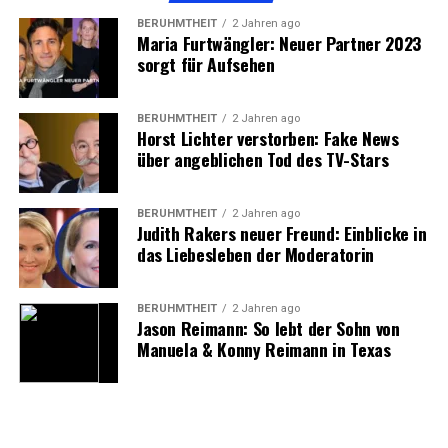
Datenvolumen:
40 GB
BERÜHMTHEIT
2 Jahren ago
Maria Furtwängler: Neuer Partner 2023
Monatliche Kosten:
Ab 79,99 €
sorgt für Aufsehen
3.
O2
BERÜHMTHEIT
2 Jahren ago
Horst Lichter verstorben: Fake News
Für preisbewusste Nutzer ist O2 eine attraktive Option.
über angeblichen Tod des TV-Stars
Trotz günstiger Preise bietet O2 leistungsstarke Tarife
mit großem Datenvolumen und 5G-Zugang. Ideal für
junge Leute und Vielnutzer.
BERÜHMTHEIT
2 Jahren ago
Judith Rakers neuer Freund: Einblicke in
das Liebesleben der Moderatorin
Beispielangebot:
Tarif:
O2 Free M
BERÜHMTHEIT
2 Jahren ago
Jason Reimann: So lebt der Sohn von
Datenvolumen:
50 GB
Manuela & Konny Reimann in Texas
Monatliche Kosten:
Ab 49,99 €
Worauf Sie bei einem Vertrag