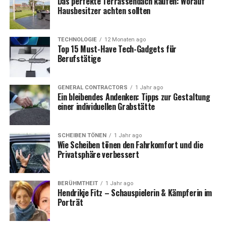
Das perfekte Terrassendach kaufen: Worauf
Hausbesitzer achten sollten
4.
Brillantes Display
Das 6,7-Zoll-Super-Retina-XDR-Display mit ProMotion-
TECHNOLOGIE
12 Monaten ago
Top 15 Must-Have Tech-Gadgets für
Technologie liefert gestochen scharfe Bilder und eine
Berufstätige
flüssige Bildwiederholrate von 120 Hz. Ideal für Videos,
Spiele und mehr.
GENERAL CONTRACTORS
1 Jahr ago
Ein bleibendes Andenken: Tipps zur Gestaltung
Die besten Anbieter für iPhone
einer individuellen Grabstätte
15 Pro Max Verträge
SCHEIBEN TÖNEN
1 Jahr ago
Wie Scheiben tönen den Fahrkomfort und die
1.
Telekom
Privatsphäre verbessert
Die Telekom bietet zahlreiche attraktive Tarife für das
iphone 15 pro max vertrag
. Mit einer hervorragenden
BERÜHMTHEIT
1 Jahr ago
Hendrikje Fitz – Schauspielerin & Kämpferin im
Netzabdeckung und exklusiven Vorteilen wie 5G-
Porträt
Unterstützung ist die Telekom eine ausgezeichnete
Wahl. Besonders interessant sind die MagentaMobil-