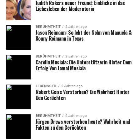
Judith Rakers neuer Freund: Einblicke in das
Einen zuverlässigen Mobilfunkanbieter
Liebesleben der Moderatorin
bevorzugen:
Verträge sind oft mit exzellentem
Service und Netzabdeckung verbunden.
BERÜHMTHEIT
2 Jahren ago
Jason Reimann: So lebt der Sohn von Manuela &
Highlights des iPhone 15 Pro
Konny Reimann in Texas
Max: Was macht es so
BERÜHMTHEIT
2 Jahren ago
besonders?
Carolin Musiala: Die Unterstützerin Hinter Dem
Erfolg Von Jamal Musiala
Bevor wir uns den Vertragsangeboten widmen, werfen
wir einen Blick auf die beeindruckenden Features des
LEBENSSTIL
2 Jahren ago
iPhone 15 Pro Max. Apple hat mit diesem Modell neue
Robert Geiss Verstorben? Die Wahrheit Hinter
Maßstäbe gesetzt, insbesondere im Bereich Leistung,
Den Gerüchten
Kamera und Design.
BERÜHMTHEIT
2 Jahren ago
1.
Leistungsstarker A17 Pro Chip
Jürgen Drews verstorben heute? Wahrheit und
Fakten zu den Gerüchten
Das Herzstück des iPhone 15 Pro Max ist der A17 Pro