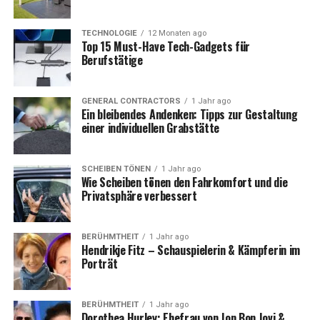
3. O2
TECHNOLOGIE
12 Monaten ago
Top 15 Must-Have Tech-Gadgets für
Worauf Sie bei einem Vertrag achten sollten
Berufstätige
1. Laufzeit des Vertrags
2. Inklusivleistungen
GENERAL CONTRACTORS
1 Jahr ago
Ein bleibendes Andenken: Tipps zur Gestaltung
3. Netzqualität
einer individuellen Grabstätte
4. Kosten
SCHEIBEN TÖNEN
1 Jahr ago
Finanzierung ohne Vertrag: Eine Alternative?
Wie Scheiben tönen den Fahrkomfort und die
Privatsphäre verbessert
Fazit: Das iPhone 15 Pro Max mit Vertrag
FAQs zu „iPhone 15 Pro Max Vertrag“
BERÜHMTHEIT
1 Jahr ago
Hendrikje Fitz – Schauspielerin & Kämpferin im
Porträt
Warum ein Vertrag für das
iPhone 15 Pro Max sinnvoll ist
BERÜHMTHEIT
1 Jahr ago
Dorothea Hurley: Ehefrau von Jon Bon Jovi &