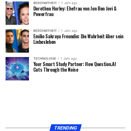
Tarife, die häufig auch Zusatzangebote wie Musik- oder
BERÜHMTHEIT
1 Jahr ago
Dorothea Hurley: Ehefrau von Jon Bon Jovi &
Videostreaming-Dienste beinhalten.
Powerfrau
Beispielangebot:
BERÜHMTHEIT
1 Jahr ago
Tarif:
MagentaMobil L
Emilio Sakraya Freundin: Die Wahrheit über sein
Liebesleben
Datenvolumen:
Unbegrenzt
Monatliche Kosten:
Ab 99,95 €
TECHNOLOGIE
1 Jahr ago
Your Smart Study Partner: How Question.AI
2.
Vodafone
Cuts Through the Noise
Vodafone punktet mit flexiblen Vertragsoptionen und
einer zuverlässigen Netzabdeckung. Für Familien und
Paare bietet Vodafone sogar Kombi-Rabatte, wenn
mehrere Verträge in einem Haushalt gebündelt werden.
Beispielangebot:
TRENDING
Tarif:
Red M