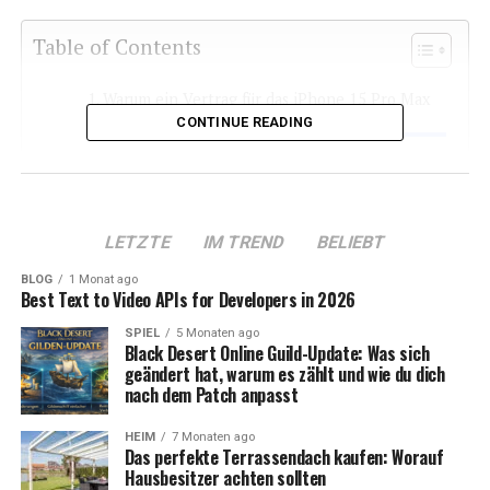
Table of Contents
Warum ein Vertrag für das iPhone 15 Pro Max
sinnvoll ist
CONTINUE READING
Highlights des iPhone 15 Pro Max: Was macht
es so besonders?
1. Leistungsstarker A17 Pro Chip
LETZTE
IM TREND
BELIEBT
2. Professionelle Kameraqualität
BLOG
1 Monat ago
3. Robustes Design
Best Text to Video APIs for Developers in 2026
4. Brillantes Display
SPIEL
5 Monaten ago
Black Desert Online Guild-Update: Was sich
geändert hat, warum es zählt und wie du dich
Die besten Anbieter für iPhone 15 Pro Max
nach dem Patch anpasst
Verträge
HEIM
7 Monaten ago
1. Telekom
Das perfekte Terrassendach kaufen: Worauf
Hausbesitzer achten sollten
2. Vodafone