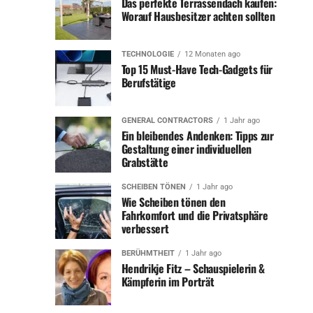
Das perfekte Terrassendach kaufen:
hinterlässt eine Lücke
Worauf Hausbesitzer achten sollten
Der Tod eines „Bares für Rares“-
TECHNOLOGIE
12 Monaten ago
Top 15 Must-Have Tech-Gadgets für
Berufstätige
Händlers: Ein schwerer Verlust
Wenn ein bekanntes Gesicht aus der „Bares für Rares“-
GENERAL CONTRACTORS
1 Jahr ago
Ein bleibendes Andenken: Tipps zur
Runde verstirbt, trifft dies nicht nur die engsten
Gestaltung einer individuellen
Angehörigen, sondern auch die große Fangemeinde der
Grabstätte
Sendung. Die Händler sind nicht nur Fachleute auf ihrem
Gebiet, sondern auch Persönlichkeiten, die durch ihre Art
SCHEIBEN TÖNEN
1 Jahr ago
Wie Scheiben tönen den
und ihr Auftreten eine starke Verbindung zu den
Fahrkomfort und die Privatsphäre
Zuschauern aufbauen. Ihr Tod hinterlässt daher oft eine
verbessert
spürbare Lücke in der Show.
BERÜHMTHEIT
1 Jahr ago
Ein besonders tragischer Fall war der Tod von Ludwig
Hendrikje Fitz – Schauspielerin &
Kämpferin im Porträt
„Lucki“ Hofmaier im Jahr 2020. Hofmaier war einer der
bekanntesten Händler in der Sendung und war von