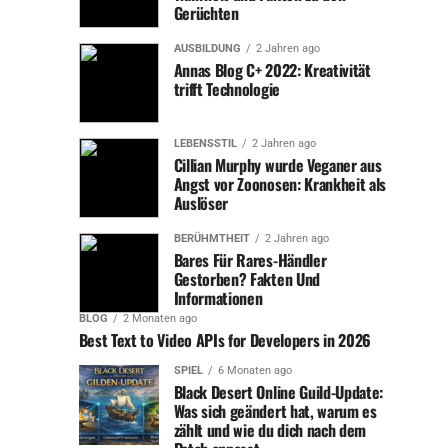
Gerüchten
Der Einfluss auf die Zuschauer
AUSBILDUNG
2 Jahren ago
und die Fangemeinde
Annas Blog C+ 2022: Kreativität
trifft Technologie
Der Tod eines „Bares für Rares“-Händlers hat oft eine
tiefgreifende Wirkung auf die Zuschauer. Viele Fans
LEBENSSTIL
2 Jahren ago
haben über die Jahre eine starke emotionale Bindung zu
Cillian Murphy wurde Veganer aus
Angst vor Zoonosen: Krankheit als
den Händlern aufgebaut und nehmen ihren Verlust daher
Auslöser
sehr persönlich. Die sozialen Medien spielen in solchen
Momenten eine große Rolle, da sie den Zuschauern die
BERÜHMTHEIT
2 Jahren ago
Möglichkeit geben, ihre Trauer und ihr Beileid
Bares Für Rares-Händler
Gestorben? Fakten Und
auszudrücken.
Informationen
BLOG
2 Monaten ago
Die Reaktionen reichen dabei von persönlichen
Best Text to Video APIs for Developers in 2026
Beileidsbekundungen bis hin zu nostalgischen
Erinnerungen an die besten Momente des verstorbenen
SPIEL
6 Monaten ago
Black Desert Online Guild-Update:
Händlers. Besonders die Facebook-Seite und der
Was sich geändert hat, warum es
Instagram-Account von „Bares für Rares“ werden in
zählt und wie du dich nach dem
solchen Zeiten zu Plattformen des Austauschs, auf denen