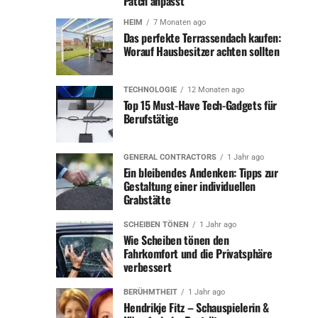
Patch anpasst
Fans ihre Gedanken und Erinnerungen teilen.
HEIM
7 Monaten ago
Das perfekte Terrassendach kaufen:
Ein Beispiel für eine besonders starke Reaktion der
Worauf Hausbesitzer achten sollten
Fangemeinde war der Tod von Ludwig Hofmaier. Auf den
sozialen Medien teilten viele Fans ihre
TECHNOLOGIE
12 Monaten ago
Lieblingsmomente mit „Lucki“ und sprachen über den
Top 15 Must-Have Tech-Gadgets für
Einfluss, den er auf die Sendung und auf sie persönlich
Berufstätige
hatte. Viele Fans beschrieben ihn als „das Herzstück“ der
Sendung und betonten, dass „Bares für Rares“ ohne ihn
GENERAL CONTRACTORS
1 Jahr ago
nicht mehr dasselbe sein würde.
Ein bleibendes Andenken: Tipps zur
Gestaltung einer individuellen
Der Umgang mit dem Verlust im
Grabstätte
Produktionsteam
SCHEIBEN TÖNEN
1 Jahr ago
Wie Scheiben tönen den
Fahrkomfort und die Privatsphäre
Auch hinter den Kulissen hat der Tod eines „Bares für
verbessert
Rares“-Händlers große Auswirkungen. Das
Produktionsteam steht vor der schwierigen Aufgabe, eine
BERÜHMTHEIT
1 Jahr ago
Hendrikje Fitz – Schauspielerin &
Sendung ohne eine ihrer Hauptfiguren fortzusetzen. Oft