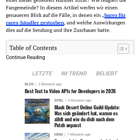
einer dieser geliebten Händler stirbt? Wie reagiert die
Fangemeinde? In diesem Artikel werfen wir einen
genaueren Blick auf die Fälle, in denen ein „
bares für
rares-händler gestorben
, und welche Auswirkungen
dies auf die Sendung und ihre Zuschauer hatte.
Table of Contents
Continue Reading
Der Tod eines „Bares für Rares“-Händlers: Ein
schwerer Verlust
LETZTE
IM TREND
BELIEBT
Die Reaktion der Show auf den Tod eines Händlers
BLOG
2 Monaten ago
Best Text to Video APIs for Developers in 2026
Der Einfluss auf die Zuschauer und die
Fangemeinde
SPIEL
6 Monaten ago
Black Desert Online Guild-Update:
Der Umgang mit dem Verlust im Produktionsteam
Was sich geändert hat, warum es
zählt und wie du dich nach dem
Die Bedeutung der Händler für den Erfolg von
Patch anpasst
„Bares für Rares“
HEIM
7 Monaten ago
Fazit: Der Tod eines „Bares für Rares“-Händlers