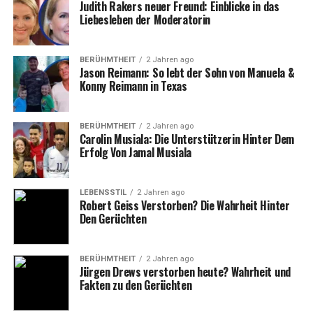
Judith Rakers neuer Freund: Einblicke in das
jetzigen Frau, die er seit vielen Jahren an seiner Seite
Liebesleben der Moderatorin
hat.
Wer ist die Ehepartnerin von
BERÜHMTHEIT
2 Jahren ago
Jason Reimann: So lebt der Sohn von Manuela &
Konny Reimann in Texas
Roland Kaiser?
Roland kaiser ehepartnerin
heißt
Silvia Kaiser
. Die
BERÜHMTHEIT
2 Jahren ago
beiden haben sich 2003 kennengelernt und seitdem eine
Carolin Musiala: Die Unterstützerin Hinter Dem
Erfolg Von Jamal Musiala
enge und stabile Beziehung geführt. Silvia ist eine eher
zurückhaltende Persönlichkeit, die nicht in der
Öffentlichkeit steht und ihr Privatleben weitgehend von
LEBENSSTIL
2 Jahren ago
Robert Geiss Verstorben? Die Wahrheit Hinter
den Medien fernhält. Es ist bekannt, dass sie eine starke
Den Gerüchten
Stütze für den Sänger ist und ihm in allen Lebenslagen
beisteht. Auch Roland Kaiser selbst hat in Interviews oft
betont, wie wichtig seine Frau für ihn ist und dass er ihre
BERÜHMTHEIT
2 Jahren ago
Jürgen Drews verstorben heute? Wahrheit und
Unterstützung in seiner Karriere sehr schätzt.
Fakten zu den Gerüchten
Die Beziehung von Roland und