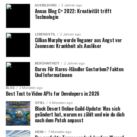
AUSBILDUNG
2 Jahren ago
Silvia Kaiser: Eine Liebe aus der
Annas Blog C+ 2022: Kreativität trifft
Technologie
Ferne
Das Kennenlernen von Roland und Silvia Kaiser war
LEBENSSTIL
2 Jahren ago
Cillian Murphy wurde Veganer aus Angst vor
keineswegs eine gewöhnliche Romanze. Es war 2003, als
Zoonosen: Krankheit als Auslöser
sie sich bei einem zufälligen Treffen in einem
Restaurant begegneten. Roland Kaiser war zu dieser Zeit
bereits ein etablierter Star und auf den Bühnen
BERÜHMTHEIT
2 Jahren ago
Bares Für Rares-Händler Gestorben? Fakten
Deutschlands ein gefeierter Künstler. Silvia, die zu dieser
Und Informationen
Zeit als Managerin in der Eventbranche tätig war, hatte
mit der Welt des Showbusiness wenig zu tun. Das Paar
BLOG
2 Monaten ago
Best Text to Video APIs for Developers in 2026
fühlte sich dennoch sofort zueinander hingezogen.
SPIEL
6 Monaten ago
Silvia war zu diesem Zeitpunkt mit ihrer eigenen
Black Desert Online Guild-Update: Was sich
geändert hat, warum es zählt und wie du dich
Karriere beschäftigt, und Roland hatte mit den
nach dem Patch anpasst
Herausforderungen des Ruhms zu kämpfen. Die ersten
Monate ihrer Beziehung führten sie durch verschiedene
HEIM
7 Monaten ago
Städte und Länder, wobei sie immer wieder Zeit