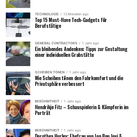
Die Karriere von Roland Kaiser:
TECHNOLOGIE
12 Monaten ago
Ein Rückblick
Top 15 Must-Have Tech-Gadgets für
Berufstätige
Bevor wir uns der Frage widmen, wer die Ehepartnerin
von Roland Kaiser ist, lohnt es sich, einen Blick auf seine
GENERAL CONTRACTORS
1 Jahr ago
Karriere zu werfen. Der Sänger wurde am 10. Mai 1952
Ein bleibendes Andenken: Tipps zur Gestaltung
in Berlin geboren und feierte bereits in den 1970er
einer individuellen Grabstätte
Jahren große Erfolge. Mit Hits wie „Santa Maria“,
„Joana“ und „Das Beste am Leben“ eroberte er die
SCHEIBEN TÖNEN
1 Jahr ago
Herzen seiner Fans im Sturm und ist bis heute ein
Wie Scheiben tönen den Fahrkomfort und die
Garant für volle Konzerthallen. Besonders in den 1980er
Privatsphäre verbessert
Jahren war er einer der erfolgreichsten
Schlagerinterpreten in Deutschland. Auch heute noch
BERÜHMTHEIT
1 Jahr ago
steht er regelmäßig auf der Bühne und begeistert mit
Hendrikje Fitz – Schauspielerin & Kämpferin im
seinen Auftritten und seiner Musik.
Porträt
BERÜHMTHEIT
1 Jahr ago
Dorothea Hurley: Ehefrau von Jon Bon Jovi &