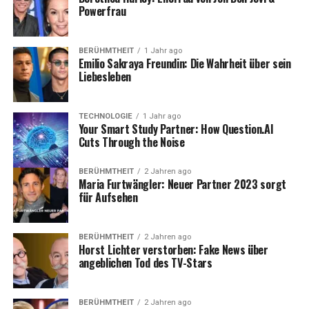
Powerfrau
BERÜHMTHEIT
1 Jahr ago
Emilio Sakraya Freundin: Die Wahrheit über sein
Liebesleben
TECHNOLOGIE
1 Jahr ago
Your Smart Study Partner: How Question.AI
Cuts Through the Noise
Roland Kaiser: Privatleben und
Beziehungen
BERÜHMTHEIT
2 Jahren ago
Maria Furtwängler: Neuer Partner 2023 sorgt
für Aufsehen
Trotz seines riesigen Erfolgs war Roland Kaiser immer
darauf bedacht, sein Privatleben größtenteils aus der
Öffentlichkeit herauszuhalten. Dennoch gab es immer
BERÜHMTHEIT
2 Jahren ago
Horst Lichter verstorben: Fake News über
wieder Gerüchte und Berichte über seine Beziehungen
angeblichen Tod des TV-Stars
und seine Familie. Auch seine Ehe wurde in den Medien
mehrfach thematisiert. Zu den bekanntesten Stationen
in seiner Beziehungsgeschichte zählt die Ehe mit seiner
BERÜHMTHEIT
2 Jahren ago