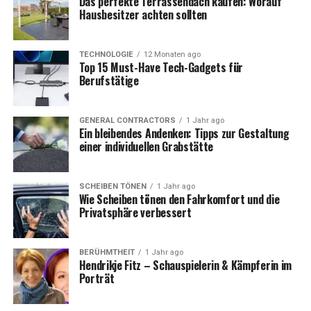
Das perfekte Terrassendach kaufen: Worauf
Hausbesitzer achten sollten
miteinander verbrachten, wenn es die Terminpläne
erlaubten. Es war eine Beziehung auf Distanz, doch das
Paar wusste von Anfang an, dass es für den anderen
TECHNOLOGIE
12 Monaten ago
bestimmt war.
Top 15 Must-Have Tech-Gadgets für
Berufstätige
Ein weiteres Thema zum Lesen:
Björn Höcke
Ehefrau
.
GENERAL CONTRACTORS
1 Jahr ago
Ein bleibendes Andenken: Tipps zur Gestaltung
Die Hochzeit von Roland und
einer individuellen Grabstätte
Silvia Kaiser
SCHEIBEN TÖNEN
1 Jahr ago
Wie Scheiben tönen den Fahrkomfort und die
Im Jahr 2012 gaben Roland und Silvia Kaiser ihrer Liebe
Privatsphäre verbessert
den rechtlichen Rahmen und heirateten. Die Hochzeit
war eine private Angelegenheit und fand im kleinen
BERÜHMTHEIT
1 Jahr ago
Kreis statt, fernab der öffentlichen Aufmerksamkeit. Für
Hendrikje Fitz – Schauspielerin & Kämpferin im
Roland Kaiser war es bereits die zweite Ehe, nachdem er
Porträt
zuvor von 1983 bis 1995 mit seiner ersten Frau, der
damaligen Journalistin, verheiratet war. Mit Silvia Kaiser