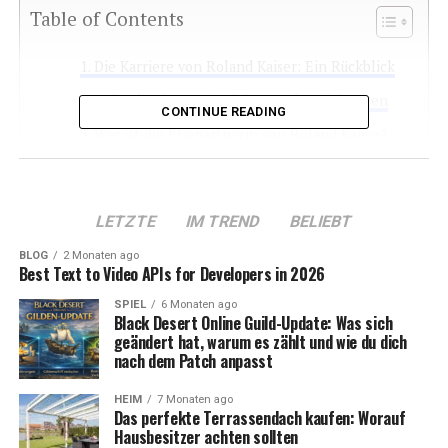
Table of Contents
Die Karriere von Roland Kaiser: Ein Rückblick
Roland Kaiser: Privatleben und Beziehungen
CONTINUE READING
Wer ist die Ehepartnerin von Roland Kaiser?
Die Beziehung von Roland und Silvia Kaiser:
Eine Liebe aus der Ferne
LETZTE
IM TREND
BELIEBT
Die Hochzeit von Roland und Silvia Kaiser
BLOG
2 Monaten ago
Kinder und Familie: Ein glückliches
Best Text to Video APIs for Developers in 2026
Familienleben
SPIEL
6 Monaten ago
Roland Kaiser und seine Frau Silvia: Eine
Black Desert Online Guild-Update: Was sich
Partnerschaft der besonderen Art
geändert hat, warum es zählt und wie du dich
nach dem Patch anpasst
Fazit: Roland Kaiser und Silvia Kaiser – Ein
Leben voller Liebe und Respekt
HEIM
7 Monaten ago
Das perfekte Terrassendach kaufen: Worauf
Hausbesitzer achten sollten