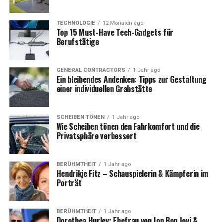
Kurzbiografie: Peter Maffay
TECHNOLOGIE
12 Monaten ago
Top 15 Must-Have Tech-Gadgets für
Feld
Information
Berufstätige
Name
Peter Maffay
Geburtsdatum
30. August 1949
GENERAL CONTRACTORS
1 Jahr ago
Geburtsort
Brașov, Siebenbürgen (heute
Ein bleibendes Andenken: Tipps zur Gestaltung
Rumänien)
einer individuellen Grabstätte
Herkunft
Geboren in Siebenbürgen,
später nach Deutschland
ausgewandert
SCHEIBEN TÖNEN
1 Jahr ago
Wie Scheiben tönen den Fahrkomfort und die
Beruf
Musiker, Komponist,
Privatsphäre verbessert
Produzent
Musikalischer Stil
Rock, Pop, Balladen
Bekannt durch
BERÜHMTHEIT
1 Jahr ago
Hits wie „Du“ und „Über
Hendrikje Fitz – Schauspielerin & Kämpferin im
sieben Brücken musst du
Porträt
gehn“
Erste Erfolge
1970er Jahre mit dem Album
„Steppenwolf“ und ersten
BERÜHMTHEIT
1 Jahr ago
Tourneen
Dorothea Hurley: Ehefrau von Jon Bon Jovi &