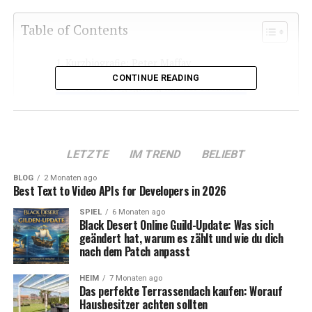
Table of Contents
Kurzbiografie: Peter Maffay
CONTINUE READING
Die erste Begegnung mit der Krankheit
Die Diagnose und ihre Auswirkungen
Die Veränderung der Perspektive auf das Leben
LETZTE
IM TREND
BELIEBT
Rückzug und Neubeginn: Maffays Umgang mit
der Krankheit
BLOG
2 Monaten ago
Best Text to Video APIs for Developers in 2026
Die Rückkehr auf die Bühne und neue
Perspektiven
SPIEL
6 Monaten ago
Black Desert Online Guild-Update: Was sich
geändert hat, warum es zählt und wie du dich
Die Bedeutung des Lebens nach der Krankheit
nach dem Patch anpasst
Fazit: Peter Maffay und seine
lebensverändernde Erfahrung
HEIM
7 Monaten ago
Das perfekte Terrassendach kaufen: Worauf
Hausbesitzer achten sollten