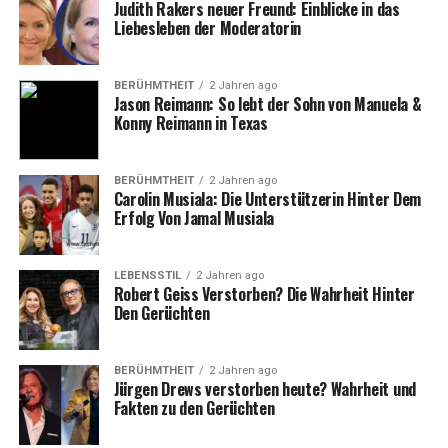
Krankheit
Judith Rakers neuer Freund: Einblicke in das
Liebesleben der Moderatorin
Peter Maffay, geboren 1949 in Siebenbürgen, erlebte in
seinem Leben viele Höhen und Tiefen. Doch eine
BERÜHMTHEIT
2 Jahren ago
Erkrankung, die ihn im späten Erwachsenenalter traf,
Jason Reimann: So lebt der Sohn von Manuela &
Konny Reimann in Texas
sollte alles verändern. Im Jahr 2017 erkrankte Maffay an
einer schweren Krankheit, die ihn nicht nur körperlich
forderte, sondern auch emotional und psychisch an
BERÜHMTHEIT
2 Jahren ago
seine Grenzen brachte. Der Sänger und Musiker, der in
Carolin Musiala: Die Unterstützerin Hinter Dem
Erfolg Von Jamal Musiala
den vergangenen Jahrzehnten unermüdlich auf der
Bühne stand, war plötzlich mit der eigenen
Verletzlichkeit konfrontiert.
LEBENSSTIL
2 Jahren ago
Robert Geiss Verstorben? Die Wahrheit Hinter
Die Krankheit, die zunächst nur vage Symptome zeigte,
Den Gerüchten
entpuppte sich als schwerwiegender gesundheitlicher
Zustand, der Maffay zu einer intensiven
BERÜHMTHEIT
2 Jahren ago
Auseinandersetzung mit seiner eigenen Existenz zwang.
Jürgen Drews verstorben heute? Wahrheit und
Fakten zu den Gerüchten
Es war eine Zeit der Unsicherheit und des Schocks, die
für ihn, als jemand, der gewohnt war, die Kontrolle zu