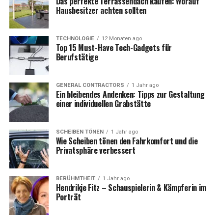
Das perfekte Terrassendach kaufen: Worauf
heraus, dass er an einer Autoimmunerkrankung litt, die
Hausbesitzer achten sollten
mit Entzündungen und chronischen Schmerzen
einherging. Diese Krankheit beeinflusste nicht nur seine
körperliche Gesundheit, sondern auch sein emotionales
TECHNOLOGIE
12 Monaten ago
Top 15 Must-Have Tech-Gadgets für
Wohlbefinden. Wie viele andere Menschen, die mit einer
Berufstätige
schweren Krankheit konfrontiert sind, erlebte auch
Maffay Phasen der Verzweiflung und des Zweifels.
GENERAL CONTRACTORS
1 Jahr ago
Ein bleibendes Andenken: Tipps zur Gestaltung
Die Autoimmunerkrankung, die seine Gelenke und das
einer individuellen Grabstätte
Bindegewebe angreift, führte zu erheblichen
Einschränkungen in seiner Beweglichkeit. Maffay
berichtete, wie er selbst einfache Alltagsaufgaben, die er
SCHEIBEN TÖNEN
1 Jahr ago
Wie Scheiben tönen den Fahrkomfort und die
früher problemlos erledigte, nun mit großen
Privatsphäre verbessert
Schwierigkeiten bewältigen musste. Diese Erfahrung war
nicht nur eine körperliche Herausforderung, sondern
auch eine mentale Prüfung.
BERÜHMTHEIT
1 Jahr ago
Hendrikje Fitz – Schauspielerin & Kämpferin im
Porträt
Die Veränderung der