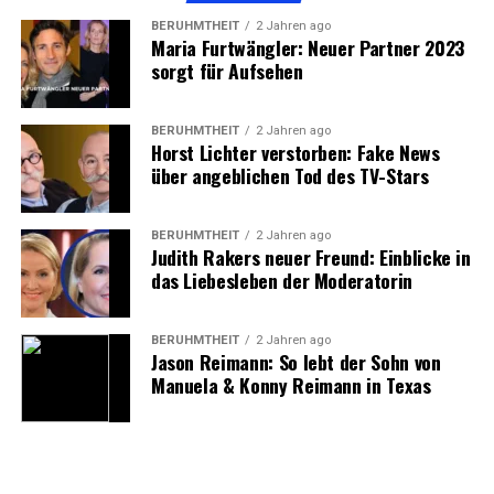
Sichtweise auf die Musik verändert, sondern auch auf
BERÜHMTHEIT
2 Jahren ago
das Leben im Allgemeinen.
Maria Furtwängler: Neuer Partner 2023
sorgt für Aufsehen
Rückzug und Neubeginn:
Maffays Umgang mit der
BERÜHMTHEIT
2 Jahren ago
Horst Lichter verstorben: Fake News
Krankheit
über angeblichen Tod des TV-Stars
Der Rückzug von der Bühne und der bewusste Abstand
BERÜHMTHEIT
2 Jahren ago
von der Musikindustrie waren für
peter maffay krank
Judith Rakers neuer Freund: Einblicke in
keine leichte Entscheidung. Doch er wusste, dass er seine
das Liebesleben der Moderatorin
Gesundheit ernst nehmen musste, um langfristig für
seine Familie und seine Fans da zu sein. Er entschied
BERÜHMTHEIT
2 Jahren ago
sich, das Tempo seines Lebens drastisch zu
Jason Reimann: So lebt der Sohn von
Manuela & Konny Reimann in Texas
verlangsamen und sich auf seine Genesung zu
konzentrieren.
In dieser schwierigen Phase zog sich der Musiker immer
wieder zurück, um sich auf seine körperliche und