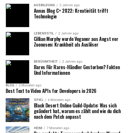
haben, besonders hart war.
AUSBILDUNG
2 Jahren ago
Annas Blog C+ 2022: Kreativität trifft
Technologie
LEBENSSTIL
2 Jahren ago
Cillian Murphy wurde Veganer aus Angst vor
Zoonosen: Krankheit als Auslöser
BERÜHMTHEIT
2 Jahren ago
Bares Für Rares-Händler Gestorben? Fakten
Und Informationen
BLOG
2 Monaten ago
Die Diagnose und ihre
Best Text to Video APIs for Developers in 2026
Auswirkungen
SPIEL
6 Monaten ago
Black Desert Online Guild-Update: Was sich
geändert hat, warum es zählt und wie du dich
Die Diagnose von Peter Maffay war ein Schock, der nicht
nach dem Patch anpasst
nur für ihn, sondern auch für seine Familie und seine
Fans eine dramatische Wendung nahm. Es stellte sich
HEIM
7 Monaten ago