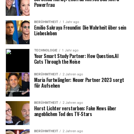
Familie
Verheiratet, Vater von
Powerfrau
mehreren Kindern
Persönliche Krise
2017 erkrankte Maffay an
einer Autoimmunerkrankung
BERÜHMTHEIT
1 Jahr ago
Emilio Sakraya Freundin: Die Wahrheit über sein
Erkrankung
Autoimmunerkrankung, die
Liebesleben
zu Gelenk- und
Bindegewebsproblemen
führte
TECHNOLOGIE
1 Jahr ago
Lebenswandel
Nach der Diagnose Rückzug
Your Smart Study Partner: How Question.AI
von intensiven Tourneen,
Cuts Through the Noise
Fokus auf Gesundheit
Wichtige Erkenntnis
Fokussierung auf Gesundheit
BERÜHMTHEIT
2 Jahren ago
und Familie, wertschätzender
Maria Furtwängler: Neuer Partner 2023 sorgt
Umgang mit dem Leben
für Aufsehen
Aktuelle Projekte
Soziale Engagements und
Projekte im Bereich
Musiktherapie, Auszeiten von
BERÜHMTHEIT
2 Jahren ago
Tourneen
Horst Lichter verstorben: Fake News über
angeblichen Tod des TV-Stars
Die erste Begegnung mit der
BERÜHMTHEIT
2 Jahren ago