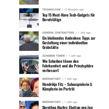
Nicole Steves wurde in eine liebevolle Familie
hineingeboren und wuchs in einer Umgebung auf, die
TECHNOLOGIE
12 Monaten ago
von Zusammenhalt und Gemeinschaftssinn geprägt war.
Top 15 Must-Have Tech-Gadgets für
Bereits in jungen Jahren zeigte sie eine bemerkenswerte
Berufstätige
Intelligenz und Neugierde. Ihre Eltern erkannten früh ihr
Potenzial und förderten sie in ihren Interessen. Schon
GENERAL CONTRACTORS
1 Jahr ago
als Kind war sie wissbegierig und stellte viele Fragen
Ein bleibendes Andenken: Tipps zur
über die Welt um sie herum.
Gestaltung einer individuellen
Grabstätte
Während ihrer Schulzeit war Nicole eine hervorragende
SCHEIBEN TÖNEN
1 Jahr ago
Schülerin. Sie hatte eine Vorliebe für Literatur und Kunst,
Wie Scheiben tönen den
zeigte jedoch auch großes Interesse an
Fahrkomfort und die Privatsphäre
verbessert
naturwissenschaftlichen Fächern. Ihre Lehrer
beschrieben sie als ehrgeizig, konzentriert und
BERÜHMTHEIT
1 Jahr ago
freundlich. Besonders bemerkenswert war ihr
Hendrikje Fitz – Schauspielerin &
Engagement im Schultheater, wo sie nicht nur auf der
Kämpferin im Porträt
Bühne glänzte, sondern auch hinter den Kulissen
Verantwortung übernahm.
BERÜHMTHEIT
1 Jahr ago
Dorothea Hurley: Ehefrau von Jon