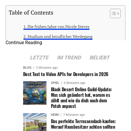
Table of Contents
Die frühen Jahre von Nicole Steves
Studium und beruflicher Werdegang
Continue Reading
Familie und persönliches Leben
Engagement und Einfluss auf die Gemeinschaft
LETZTE
IM TREND
BELIEBT
Ihre Krankheit und der tapfere Kampf
BLOG
2 Monaten ago
Best Text to Video APIs for Developers in 2026
Das Vermächtnis von Nicole Steves
SPIEL
6 Monaten ago
Schlusswort
Black Desert Online Guild-Update:
Was sich geändert hat, warum es
FAQs zu „Nicole Steves Verstorben: Ein
zählt und wie du dich nach dem
umfassender Nachruf“
Patch anpasst
HEIM
7 Monaten ago
Das perfekte Terrassendach kaufen:
Die frühen Jahre von Nicole Steves
Worauf Hausbesitzer achten sollten