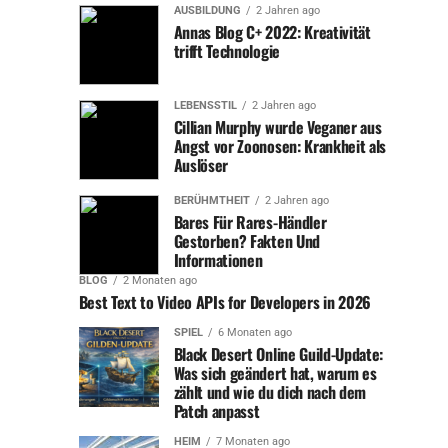
hingebungsvolle Ehefrau und Mutter, die trotz ihrer
AUSBILDUNG
2 Jahren ago
beruflichen Verpflichtungen immer Zeit für ihre Liebsten
Annas Blog C+ 2022: Kreativität
trifft Technologie
fand. Ihre Familie beschreibt sie als warmherzig,
mitfühlend und unerschütterlich in ihrer Unterstützung.
Nicole war der Fels in der Brandung für ihre Kinder und
LEBENSSTIL
2 Jahren ago
ein liebevolles Vorbild.
Cillian Murphy wurde Veganer aus
Angst vor Zoonosen: Krankheit als
Auslöser
Ihre Rolle als Mutter war Nicole besonders wichtig. Sie
legte großen Wert darauf, dass ihre Kinder die
BERÜHMTHEIT
2 Jahren ago
bestmögliche Erziehung erhielten und in einem Umfeld
Bares Für Rares-Händler
Gestorben? Fakten Und
aufwuchsen, das von Liebe und Respekt geprägt war. Ihre
Informationen
Kinder sprechen heute von der unschätzbaren Weisheit
BLOG
2 Monaten ago
und Unterstützung, die sie von ihrer Mutter erhalten
Best Text to Video APIs for Developers in 2026
haben.
SPIEL
6 Monaten ago
Black Desert Online Guild-Update:
Auch im Freundeskreis war Nicole sehr geschätzt. Sie
Was sich geändert hat, warum es
hatte die Fähigkeit, enge, tiefgehende Freundschaften zu
zählt und wie du dich nach dem
pflegen und war immer zur Stelle, wenn jemand ihre
Patch anpasst
Hilfe benötigte. Freunde und Bekannte erinnern sich an
HEIM
7 Monaten ago