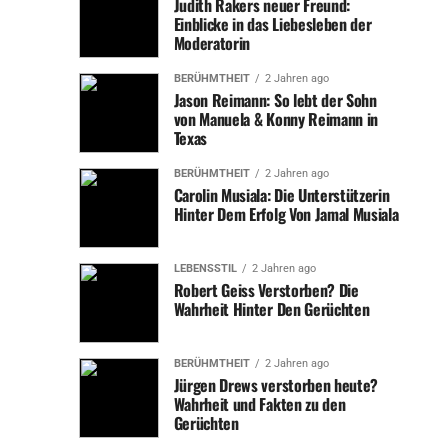
Judith Rakers neuer Freund:
eine wesentliche Rolle in der Unterstützung ihres
Einblicke in das Liebesleben der
Mannes, sowohl während seiner Karriere als auch in den
Moderatorin
Jahren danach.
BERÜHMTHEIT
2 Jahren ago
Jason Reimann: So lebt der Sohn
Der Verlust und das neue Leben:
von Manuela & Konny Reimann in
Texas
Heidis Weg zurück zur
BERÜHMTHEIT
2 Jahren ago
Normalität
Carolin Musiala: Die Unterstützerin
Hinter Dem Erfolg Von Jamal Musiala
Der Tod von Franz Beckenbauer war ein schwerer
Schicksalsschlag für Heidi. Die beiden hatten eine tiefe
LEBENSSTIL
2 Jahren ago
Verbindung und führten eine lange, erfüllte Ehe. Doch
Robert Geiss Verstorben? Die
nach dem Verlust begann für Heidi ein neuer
Wahrheit Hinter Den Gerüchten
Lebensabschnitt, geprägt von der Herausforderung, ohne
ihren langjährigen Partner zurechtzukommen. Mit
BERÜHMTHEIT
2 Jahren ago
zunehmendem Alter ist es oft nicht leicht, sich noch
Jürgen Drews verstorben heute?
einmal neu zu orientieren, insbesondere nach einem
Wahrheit und Fakten zu den
solch schweren Verlust.
Gerüchten