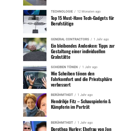
Das Leben von Heidi Beckenbauer hat sich in den letzten
TECHNOLOGIE
12 Monaten ago
Jahren stark verändert. Nach dem Tod ihres Ehemanns
Top 15 Must-Have Tech-Gadgets für
Berufstätige
Franz Beckenbauer, der als „Kaiser des Fußballs“ in
Deutschland und weltweit bekannt war, hat Heidi sich
zurückgezogen und ein neues Kapitel aufgeschlagen. Der
GENERAL CONTRACTORS
1 Jahr ago
Fokus dieses Artikels liegt auf ihrem heutigen Leben und
Ein bleibendes Andenken: Tipps zur
Gestaltung einer individuellen
wie sie sich im Alter neu orientiert hat.
Grabstätte
Heidi Beckenbauer hat trotz ihres berühmten
SCHEIBEN TÖNEN
1 Jahr ago
Nachnamens immer ein zurückhaltendes Leben geführt
Wie Scheiben tönen den
Fahrkomfort und die Privatsphäre
und steht nicht im Rampenlicht. Dennoch interessiert
verbessert
sich die Öffentlichkeit zunehmend für ihr Wohlergehen
und ihren Lebensstil. Mit dem Fokus-Schlüsselwort
BERÜHMTHEIT
1 Jahr ago
„
Heidi Beckenbauer Alter
“ möchten wir ihr aktuelles
Hendrikje Fitz – Schauspielerin &
Kämpferin im Porträt
Leben beleuchten und Einblicke geben, wie sie mit den
Herausforderungen und Veränderungen umgeht.
BERÜHMTHEIT
1 Jahr ago
Das Leben an der Seite eines
Dorothea Hurley: Ehefrau von Jon