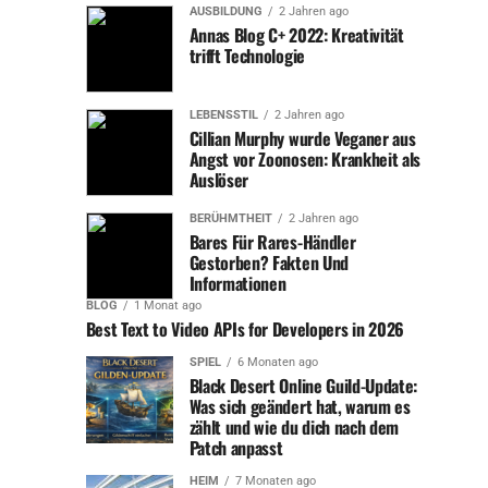
AUSBILDUNG
2 Jahren ago
Heidi hat jedoch ihren eigenen Weg gefunden, um die
Annas Blog C+ 2022: Kreativität
Trauer zu bewältigen. Anstatt sich vollständig
trifft Technologie
zurückzuziehen, konzentriert sie sich darauf, Zeit mit
ihren Kindern und Enkelkindern zu verbringen. Familie
LEBENSSTIL
2 Jahren ago
bedeutet ihr alles, und der Zusammenhalt hilft ihr dabei,
Cillian Murphy wurde Veganer aus
die schwierigen Zeiten zu überstehen.
Angst vor Zoonosen: Krankheit als
Auslöser
Wie sich das Leben im Alter
BERÜHMTHEIT
2 Jahren ago
Bares Für Rares-Händler
verändert: Eine neue
Gestorben? Fakten Und
Informationen
Perspektive
BLOG
1 Monat ago
Best Text to Video APIs for Developers in 2026
Das Älterwerden bringt für viele Menschen eine Reihe
von Herausforderungen mit sich, und Heidi Beckenbauer
SPIEL
6 Monaten ago
Black Desert Online Guild-Update:
ist keine Ausnahme. Sie hat jedoch erkannt, dass das
Was sich geändert hat, warum es
Alter auch Chancen und neue Perspektiven mit sich
zählt und wie du dich nach dem
bringt. Durch die Unterstützung ihrer Familie und
Patch anpasst
Freunde hat sie gelernt, den Moment zu genießen und
HEIM
7 Monaten ago