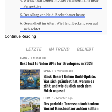
Wie sich das Leben im Alter verändert: Eine neue
Perspektive
Der Alltag von Heidi Beckenbauer heute
Gesundheit im Alter: Wie Heidi Beckenbauer auf
sich achtet
Continue Reading
Heidi Beckenbauer und die Bedeutung von
Freundschaften im Alter
LETZTE
IM TREND
BELIEBT
Ein Blick in die Zukunft: Was kommt noch für
Heidi Beckenbauer?
BLOG
1 Monat ago
Best Text to Video APIs for Developers in 2026
Fazit: Heidi Beckenbauer – Ein Vorbild für ein
erfülltes Leben im Alter
SPIEL
6 Monaten ago
Black Desert Online Guild-Update:
Was sich geändert hat, warum es
zählt und wie du dich nach dem
Einleitung: Der neue
Patch anpasst
Lebensabschnitt von Heidi
HEIM
7 Monaten ago
Das perfekte Terrassendach kaufen:
Worauf Hausbesitzer achten sollten
Beckenbauer