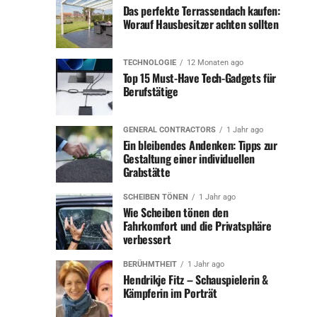
sich auf das zu konzentrieren, was ihr wichtig ist.
Das perfekte Terrassendach kaufen:
Worauf Hausbesitzer achten sollten
Mit zunehmendem Alter entwickelt sich häufig ein neues
Verständnis für das eigene Leben. Heidi Beckenbauer hat
TECHNOLOGIE
12 Monaten ago
gelernt, sich auf die kleinen Dinge zu konzentrieren und
Top 15 Must-Have Tech-Gadgets für
sich nicht von den Erwartungen anderer beeinflussen zu
Berufstätige
lassen. Einfache Aktivitäten wie Spaziergänge in der
Natur, Zeit für Hobbys oder gemeinsames Kochen mit der
GENERAL CONTRACTORS
1 Jahr ago
Familie bereichern ihren Alltag und geben ihr Kraft.
Ein bleibendes Andenken: Tipps zur
Gestaltung einer individuellen
Der Alltag von Heidi
Grabstätte
Beckenbauer heute
SCHEIBEN TÖNEN
1 Jahr ago
Wie Scheiben tönen den
Fahrkomfort und die Privatsphäre
Heidi hat sich in den letzten Jahren ein ruhiges und
verbessert
bodenständiges Leben aufgebaut. Sie lebt weitgehend
zurückgezogen, besucht aber ab und zu gesellschaftliche
BERÜHMTHEIT
1 Jahr ago
Hendrikje Fitz – Schauspielerin &
Veranstaltungen und trifft sich gelegentlich mit engen
Kämpferin im Porträt
Freunden. Besonders in ihrer Gemeinde ist sie beliebt