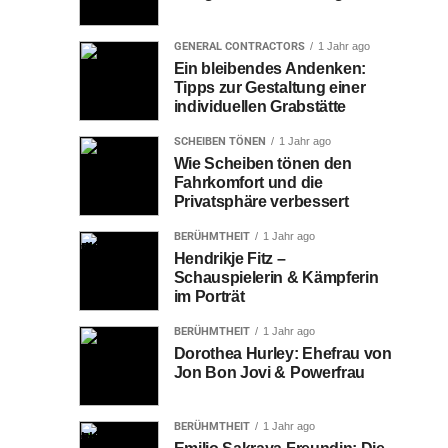
GENERAL CONTRACTORS
1 Jahr ago
Ein bleibendes Andenken:
Tipps zur Gestaltung einer
individuellen Grabstätte
SCHEIBEN TÖNEN
1 Jahr ago
Wie Scheiben tönen den
Fahrkomfort und die
Privatsphäre verbessert
BERÜHMTHEIT
1 Jahr ago
Hendrikje Fitz –
Schauspielerin & Kämpferin
im Porträt
BERÜHMTHEIT
1 Jahr ago
Dorothea Hurley: Ehefrau von
Jon Bon Jovi & Powerfrau
BERÜHMTHEIT
1 Jahr ago