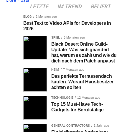
More Posts
LETZTE
IM TREND
BELIEBT
BLOG
2 Monaten ago
Best Text to Video APIs for Developers in
2026
SPIEL
6 Monaten ago
Black Desert Online Guild-
Update: Was sich geändert
hat, warum es zählt und wie du
dich nach dem Patch anpasst
HEIM
7 Monaten ago
Das perfekte Terrassendach
kaufen: Worauf Hausbesitzer
achten sollten
TECHNOLOGIE
12 Monaten ago
Top 15 Must-Have Tech-
Gadgets für Berufstätige
GENERAL CONTRACTORS
1 Jahr ago