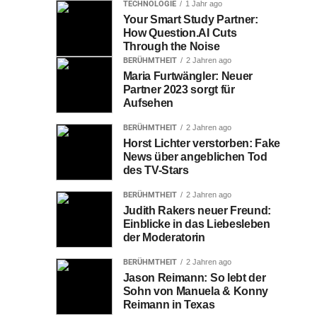
TECHNOLOGIE
1 Jahr ago
Your Smart Study Partner:
How Question.AI Cuts
Through the Noise
BERÜHMTHEIT
2 Jahren ago
Maria Furtwängler: Neuer
Partner 2023 sorgt für
Aufsehen
BERÜHMTHEIT
2 Jahren ago
Horst Lichter verstorben: Fake
News über angeblichen Tod
des TV-Stars
BERÜHMTHEIT
2 Jahren ago
Judith Rakers neuer Freund:
Einblicke in das Liebesleben
der Moderatorin
BERÜHMTHEIT
2 Jahren ago
Jason Reimann: So lebt der
Sohn von Manuela & Konny
Reimann in Texas