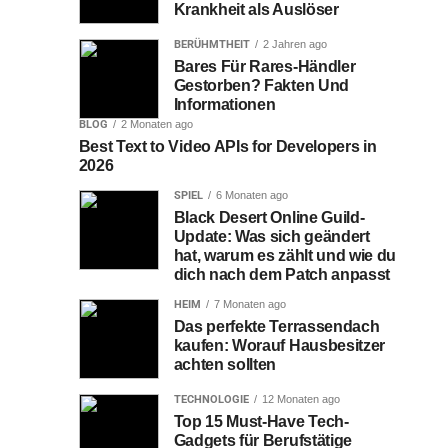
Krankheit als Auslöser
BERÜHMTHEIT
2 Jahren ago
Bares Für Rares-Händler
Gestorben? Fakten Und
Informationen
BLOG
2 Monaten ago
Best Text to Video APIs for Developers in
2026
SPIEL
6 Monaten ago
Black Desert Online Guild-
Update: Was sich geändert
hat, warum es zählt und wie du
dich nach dem Patch anpasst
HEIM
7 Monaten ago
Das perfekte Terrassendach
kaufen: Worauf Hausbesitzer
achten sollten
TECHNOLOGIE
12 Monaten ago
Top 15 Must-Have Tech-
Gadgets für Berufstätige