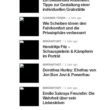
Ein bleibendes Andenken:
Tipps zur Gestaltung einer
individuellen Grabstätte
SCHEIBEN TÖNEN
1 Jahr ago
Wie Scheiben tönen den
Fahrkomfort und die
Privatsphäre verbessert
BERÜHMTHEIT
1 Jahr ago
Hendrikje Fitz –
Schauspielerin & Kämpferin
im Porträt
BERÜHMTHEIT
1 Jahr ago
Dorothea Hurley: Ehefrau von
Jon Bon Jovi & Powerfrau
BERÜHMTHEIT
1 Jahr ago
Emilio Sakraya Freundin: Die
Wahrheit über sein
Liebesleben