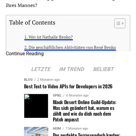
ihres Mannes?
Table of Contents
Wer ist Nathalie Benko?
Die geschäftlichen Aktivitäten von René Benko
Continue Reading
Nathalie Benkos Rolle innerhalb der Familie
Die Notwendigkeit der Distanzierung
LETZTE
IM TREND
BELIEBT
Öffentliche Wahrnehmung und mediale
BLOG
2 Monaten ago
Aufmerksamkeit
Best Text to Video APIs for Developers in 2026
Nathalie Benko und die gesellschaftlichen
SPIEL
6 Monaten ago
Black Desert Online Guild-Update:
Erwartungen
Was sich geändert hat, warum es
Die Zukunft von Nathalie Benko
zählt und wie du dich nach dem
Patch anpasst
Fazit
HEIM
7 Monaten ago
Das perfekte Terrassendach kaufen: