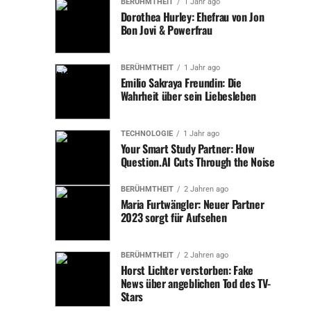
schützen. Dies ist sicherlich keine leichte Aufgabe,
BERÜHMTHEIT
1 Jahr ago
Dorothea Hurley: Ehefrau von Jon
insbesondere wenn man die weitreichenden
Bon Jovi & Powerfrau
Geschäftstätigkeiten ihres Mannes bedenkt, die häufig im
Zentrum medialer Berichterstattung stehen.
BERÜHMTHEIT
1 Jahr ago
Emilio Sakraya Freundin: Die
Die geschäftlichen Aktivitäten von René Benko
Wahrheit über sein Liebesleben
Um die Aussagen von Nathalie Benko in einen Kontext
zu setzen, ist es wichtig, einen Blick auf die
geschäftlichen Aktivitäten ihres Mannes zu werfen. René
TECHNOLOGIE
1 Jahr ago
Your Smart Study Partner: How
Benko ist Gründer und Geschäftsführer der Signa
Question.AI Cuts Through the Noise
Holding, eines der größten Immobilienunternehmen
Europas. Sein Firmenimperium umfasst eine
BERÜHMTHEIT
2 Jahren ago
beeindruckende Anzahl an bedeutenden
Maria Furtwängler: Neuer Partner
Immobilienprojekten, darunter Luxus-Einkaufszentren,
2023 sorgt für Aufsehen
Bürokomplexe und renommierte Gebäude in
europäischen Metropolen.
BERÜHMTHEIT
2 Jahren ago
Horst Lichter verstorben: Fake
René Benko ist eine schillernde Figur in der
News über angeblichen Tod des TV-
Stars
Wirtschaftswelt und seine Unternehmungen werden oft