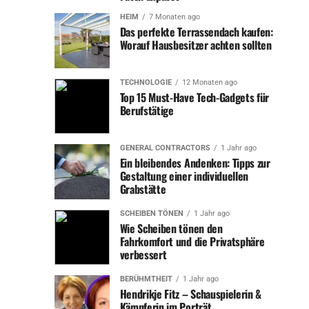
betrachtet werden möchte. Diese Abgrenzung ist
HEIM
7 Monaten ago
besonders in Zeiten wichtig, in denen das
Das perfekte Terrassendach kaufen:
Geschäftsgebaren von René Benko kritisch in den Medien
Worauf Hausbesitzer achten sollten
beleuchtet wird.
In vielen Interviews und öffentlichen Erklärungen stellt
TECHNOLOGIE
12 Monaten ago
Top 15 Must-Have Tech-Gadgets für
Nathalie Benko immer wieder klar, dass sie keinerlei
Berufstätige
Einfluss auf die geschäftlichen Entscheidungen ihres
Mannes hat und sich nicht in dessen Unternehmen
einmischt. Diese Unterscheidung ist essenziell, um ihre
GENERAL CONTRACTORS
1 Jahr ago
Ein bleibendes Andenken: Tipps zur
eigene Reputation und Integrität zu wahren. In der
Gestaltung einer individuellen
öffentlichen Wahrnehmung kann es leicht passieren, dass
Grabstätte
die Partnerin eines bekannten Unternehmers ebenfalls
SCHEIBEN TÖNEN
1 Jahr ago
mit dessen Tätigkeiten in Verbindung gebracht wird –
Wie Scheiben tönen den
eine Vermischung, die Nathalie Benko vermeiden
Fahrkomfort und die Privatsphäre
möchte.
verbessert
Öffentliche Wahrnehmung und mediale Aufmerksamkeit
BERÜHMTHEIT
1 Jahr ago
Hendrikje Fitz – Schauspielerin &
Trotz ihrer Bemühungen, ein diskretes und
Kämpferin im Porträt