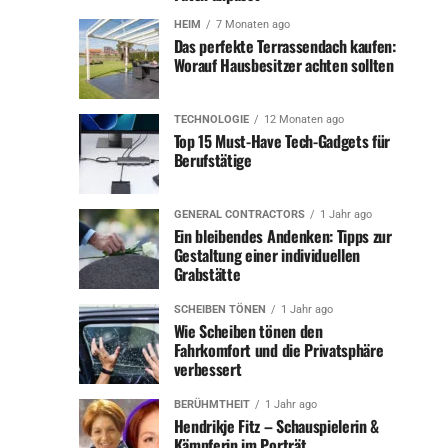
Hönig sind in dieser Nische besonders gefragt.
HEIM
7 Monaten ago
Das perfekte Terrassendach kaufen:
Worauf Hausbesitzer achten sollten
Zusätzlich zu seiner Arbeit als Schauspieler und
Synchronsprecher war Heinz Hönig auch als Regisseur
und Produzent aktiv, was ihm weitere Möglichkeiten
TECHNOLOGIE
12 Monaten ago
eröffnete, finanziell von der Film- und Fernsehbranche
Top 15 Must-Have Tech-Gadgets für
Berufstätige
zu profitieren.
Ein weiteres Thema zum Lesen:
kay bernstein
GENERAL CONTRACTORS
1 Jahr ago
todesursache
Ein bleibendes Andenken: Tipps zur
Gestaltung einer individuellen
Grabstätte
Immobilien und Investitionen
Neben seinem Einkommen aus der
SCHEIBEN TÖNEN
1 Jahr ago
Unterhaltungsbranche hat Heinz Hönig in den letzten
Wie Scheiben tönen den
Jahren auch in Immobilien investiert. Es ist nicht
Fahrkomfort und die Privatsphäre
verbessert
ungewöhnlich, dass Prominente in Deutschland ihr
Vermögen durch den Kauf und Verkauf von Immobilien
BERÜHMTHEIT
1 Jahr ago
vergrößern. Hönig ist bekannt dafür, kluge
Hendrikje Fitz – Schauspielerin &
Investitionsentscheidungen getroffen zu haben, die zu
Kämpferin im Porträt