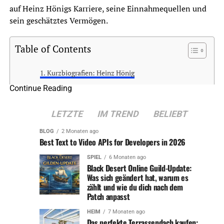
auf Heinz Hönigs Karriere, seine Einnahmequellen und
sein geschätztes Vermögen.
Table of Contents
Kurzbiografien: Heinz Hönig
Continue Reading
Karrierebeginn und Durchbruch
Wichtige Film- und Fernsehrollen
LETZTE
IM TREND
BELIEBT
Einnahmequellen: Schauspielerei, Synchronisation
BLOG
2 Monaten ago
und mehr
Best Text to Video APIs for Developers in 2026
Immobilien und Investitionen
SPIEL
6 Monaten ago
Black Desert Online Guild-Update:
Schätzungen des Vermögens
Was sich geändert hat, warum es
zählt und wie du dich nach dem
Vergleich mit anderen Schauspielern
Patch anpasst
Philanthropie und soziales Engagement
HEIM
7 Monaten ago
Heinz Hönigs Vermächtnis
Das perfekte Terrassendach kaufen: