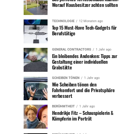
Worauf Hausbesitzer achten sollten
Zukunftspläne
FAQs zum Thema „Heinz Hönig Vermögen“
TECHNOLOGIE
12 Monaten ago
Top 15 Must-Have Tech-Gadgets für
Berufstätige
Kurzbiografien: Heinz Hönig
Feld
Information
GENERAL CONTRACTORS
1 Jahr ago
Name
Heinz Hönig
Ein bleibendes Andenken: Tipps zur
Geburtsdatum
24. September 1951
Gestaltung einer individuellen
Geburtsort
Landsberg am Lech, Deutschland
Grabstätte
Beruf
Schauspieler, Synchronsprecher,
Produzent
SCHEIBEN TÖNEN
1 Jahr ago
Bekannteste
„Das Boot“ (1981)
Wie Scheiben tönen den
Rolle
Fahrkomfort und die Privatsphäre
Karrierestart
1970er Jahre
verbessert
Durchbruch
„Das Boot“ (1981)
Einnahmequellen
Schauspielerei, Synchronisation, Regie,
BERÜHMTHEIT
1 Jahr ago
Produktion
Hendrikje Fitz – Schauspielerin &
Kämpferin im Porträt
Geschätztes
2 bis 5 Millionen Euro
Vermögen
Immobilienbesitz
Mehrere Immobilien in Deutschland