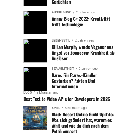
Gerüchten
vermögen
ein beachtliches Vermögen aufgebaut.
AUSBILDUNG
2 Jahren ago
Annas Blog C+ 2022: Kreativität
Einnahmequellen: Schauspielerei, Synchronisation und
trifft Technologie
mehr
Heinz Hönigs Haupteinnahmequelle war und ist die
Schauspielerei. Die regelmäßigen Auftritte in
LEBENSSTIL
2 Jahren ago
Cillian Murphy wurde Veganer aus
erfolgreichen TV-Serien, Filmen und
Angst vor Zoonosen: Krankheit als
Theaterproduktionen brachten ihm über die Jahre
Auslöser
beträchtliche Gagen ein. Besonders im deutschen
Fernsehen ist Hönig nach wie vor ein gefragter Darsteller.
BERÜHMTHEIT
2 Jahren ago
Bares Für Rares-Händler
Auch seine Mitwirkung in Synchronisationsprojekten
Gestorben? Fakten Und
trug zu seinen Einnahmen bei. Hönig lieh seine
Informationen
markante Stimme verschiedenen internationalen Stars
BLOG
2 Monaten ago
und Charakteren, was ihm weitere Einkünfte bescherte.
Best Text to Video APIs for Developers in 2026
SPIEL
6 Monaten ago
Ein weiterer wichtiger Aspekt seiner Einnahmequelle ist
Black Desert Online Guild-Update:
seine Tätigkeit als Sprecher für Hörbücher und Hörspiele.
Was sich geändert hat, warum es
zählt und wie du dich nach dem
Diese Branche hat in den letzten Jahren einen Boom
Patch anpasst
erlebt, und prominente Stimmen wie die von Heinz