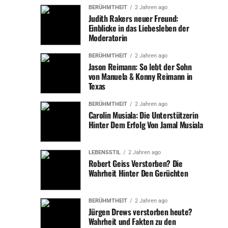
BERÜHMTHEIT
2 Jahren ago
Straßen von Berlin“ und „Kommissar Rex“, und
Judith Rakers neuer Freund:
etablierte sich als einer der gefragtesten
Einblicke in das Liebesleben der
Charakterdarsteller des Landes.
Moderatorin
BERÜHMTHEIT
2 Jahren ago
Wichtige Film- und Fernsehrollen
Jason Reimann: So lebt der Sohn
Während seiner langen Karriere hat Heinz Hönig in
von Manuela & Konny Reimann in
vielen hochkarätigen Produktionen mitgewirkt, was ihm
Texas
nicht nur Ruhm, sondern auch beachtliche finanzielle
BERÜHMTHEIT
2 Jahren ago
Erträge eingebracht hat. Vor allem seine Rollen in
Carolin Musiala: Die Unterstützerin
Fernsehserien und Kinofilmen, die eine breite
Hinter Dem Erfolg Von Jamal Musiala
Zuschauerbasis erreichten, trugen maßgeblich zu seinem
Vermögen bei.
LEBENSSTIL
2 Jahren ago
Robert Geiss Verstorben? Die
Neben seiner Arbeit im Fernsehen war Heinz Hönig auch
Wahrheit Hinter Den Gerüchten
in der Filmindustrie erfolgreich. Er spielte in
verschiedenen deutschen und internationalen
Produktionen mit, was sein Talent als vielseitiger
BERÜHMTHEIT
2 Jahren ago
Jürgen Drews verstorben heute?
Schauspieler unter Beweis stellte. Durch diese langjährige
Wahrheit und Fakten zu den
und erfolgreiche Karriere hat sich
heinz hönig