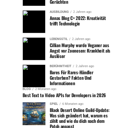
Gerüchten
Hummels, der vom Frankfurter Torhüter Kevin Trapp mit
AUSBILDUNG
2 Jahren ago
einer Glanzparade entschärft wurde, zeigten, dass
Annas Blog C+ 2022: Kreativität
Dortmund gewillt war, früh in Führung zu gehen.
trifft Technologie
Frankfurt hielt jedoch mit einer disziplinierten
Abwehrleistung dagegen und hatte durch Ansgar Knauff
LEBENSSTIL
2 Jahren ago
eine große Chance, in Führung zu gehen. Sein Schuss aus
Cillian Murphy wurde Veganer aus
spitzem Winkel wurde jedoch von Gregor Kobel, dem
Angst vor Zoonosen: Krankheit als
Dortmunder Torhüter, brillant pariert.
Auslöser
BERÜHMTHEIT
2 Jahren ago
Jamie Bynoe-Gittens: Der junge
Bares Für Rares-Händler
Gestorben? Fakten Und
Held des Abends
Informationen
BLOG
2 Monaten ago
Die zweite Halbzeit begann ähnlich wie die erste, doch
Best Text to Video APIs for Developers in 2026
Dortmund erhöhte den Druck zunehmend. Der
SPIEL
6 Monaten ago
entscheidende Moment des Spiels kam in der 67. Minute,
Black Desert Online Guild-Update:
als Jamie Bynoe-Gittens, der junge englische
Was sich geändert hat, warum es
Flügelspieler, eingewechselt wurde. Mit seiner Dynamik
zählt und wie du dich nach dem
Patch anpasst
und seiner Fähigkeit, Eins-gegen-Eins-Situationen zu