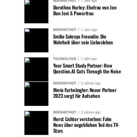
BERÜHMTHEIT
1 Jahr ago
Die Aufgabe, das Mittelfeld ohne den englischen Jungstar
Dorothea Hurley: Ehefrau von Jon
zu organisieren, fiel auf erfahrene Spieler wie Emre Can
Bon Jovi & Powerfrau
und Neuzugänge wie Felix Nmecha. Auf der anderen
Seite war Frankfurt ebenfalls einem Umbruch unterzogen
BERÜHMTHEIT
1 Jahr ago
worden, nachdem Leistungsträger wie Randal Kolo
Emilio Sakraya Freundin: Die
Muani den Verein verlassen hatten. Diese Veränderungen
Wahrheit über sein Liebesleben
führten dazu, dass beide Teams neue Spielideen und -
systeme integrieren mussten, was die Ausgangslage der
TECHNOLOGIE
1 Jahr ago
Partie besonders interessant machte.
Your Smart Study Partner: How
Question.AI Cuts Through the Noise
Die erste Halbzeit: Dortmund
BERÜHMTHEIT
2 Jahren ago
dominiert, Frankfurt kontert
Maria Furtwängler: Neuer Partner
2023 sorgt für Aufsehen
gefährlich
BERÜHMTHEIT
2 Jahren ago
Das Spiel begann mit einem hohen Tempo, und es wurde
Horst Lichter verstorben: Fake
schnell deutlich, dass Dortmund die Kontrolle
News über angeblichen Tod des TV-
übernehmen wollte. Trainer Edin Terzić setzte auf ein 4-
Stars
3-3-System, das vor allem auf Ballbesitz und schnelles