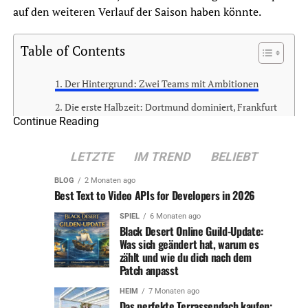
auf den weiteren Verlauf der Saison haben könnte.
Table of Contents
Der Hintergrund: Zwei Teams mit Ambitionen
Die erste Halbzeit: Dortmund dominiert, Frankfurt
Continue Reading
kontert gefährlich
Jamie Bynoe-Gittens: Der junge Held des Abends
LETZTE
IM TREND
BELIEBT
Frankfurts vergeblicher Kampf: Chancen bleiben
BLOG
2 Monaten ago
ungenutzt
Best Text to Video APIs for Developers in 2026
Taktische Analyse: Dortmunds Flexibilität als
SPIEL
6 Monaten ago
Schlüssel zum Erfolg
Black Desert Online Guild-Update:
Was sich geändert hat, warum es
Die Auswirkungen auf die Saison: Ein wichtiger
zählt und wie du dich nach dem
erster Schritt für Dortmund
Patch anpasst
Fazit: Ein Spiel mit Signalwirkung
HEIM
7 Monaten ago
Das perfekte Terrassendach kaufen: