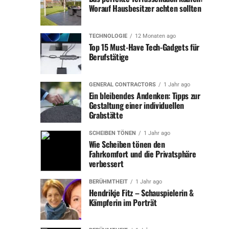
Worauf Hausbesitzer achten sollten
Der Hintergrund: Zwei Teams
TECHNOLOGIE
12 Monaten ago
mit Ambitionen
Top 15 Must-Have Tech-Gadgets für
Berufstätige
Die Partie zwischen Borussia Dortmund und Eintracht
Frankfurt war bereits im Vorfeld von großem Interesse
GENERAL CONTRACTORS
1 Jahr ago
begleitet. Beide Mannschaften hatten in der letzten
Ein bleibendes Andenken: Tipps zur
Saison starke Leistungen gezeigt, wobei Dortmund sich
Gestaltung einer individuellen
den zweiten Platz sicherte und Frankfurt in die obere
Grabstätte
Tabellenhälfte vorstoßen konnte. Der Druck auf beide
SCHEIBEN TÖNEN
1 Jahr ago
Teams war groß: Dortmund wollte sich als ernsthafter
Wie Scheiben tönen den
Titelanwärter präsentieren, während Frankfurt beweisen
Fahrkomfort und die Privatsphäre
wollte, dass sie auch in dieser Saison um die
verbessert
internationalen Plätze mitspielen können.
BERÜHMTHEIT
1 Jahr ago
Hendrikje Fitz – Schauspielerin &
Dortmund startete die Saison mit hohen Erwartungen,
Kämpferin im Porträt
insbesondere nach dem Abgang von Jude Bellingham zu
Real Madrid, einem der besten jungen Spieler der Welt.